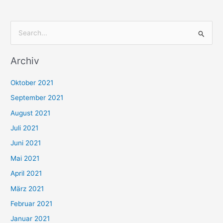
S
u
Archiv
c
h
Oktober 2021
e
September 2021
n
August 2021
n
Juli 2021
a
c
Juni 2021
h
Mai 2021
:
April 2021
März 2021
Februar 2021
Januar 2021