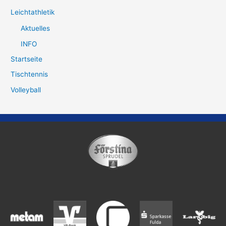
Leichtathletik
Aktuelles
INFO
Startseite
Tischtennis
Volleyball