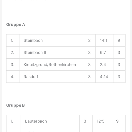
Gruppe A
1.
Steinbach
3
14:1
9
2.
Steinbach II
3
6:7
3
3.
Kiebitzgrund/Rothenkirchen
3
2:4
3
4.
Rasdorf
3
4:14
3
Gruppe B
1.
Lauterbach
3
12:5
9