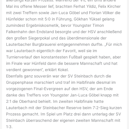
Mal ins offene Messer lief, brachten Ferhat Yildiz, Felix Kircher
mit zwei Treffern sowie Jan-Luca Göbel und Florian Völker die
Hünfelder schon mit 5:0 in Führung, Gökhan Yüksel gelang
zumindest Ergebniskosmetik, bevor Youngster Timon
Falkenhahn den Endstand besorgte und der HSV anschließend
den großen Siegerpokal und das überdimensionale der
Lauterbacher Burgbrauerei entgegennehmen durfte. „Für mich
war Lauterbach eigentlich der Favorit, weil sie im
Turnierverlauf den konstantesten Fußball gespielt haben, aber
im Finale war Hünfeld dann die bessere Mannschaft und hat
verdient gewonnen“, erklärt Kokel.
Ebenfalls ganz souverän war der SV Steinbach durch die
Gruppenphase marschiert und traf im Halbfinale diesmal im
vorgezogenen Final-Evergreen auf den HSV, der am Ende
danke des Treffers von Youngster Jan-Luca Göbel knapp mit
2:1 die Oberhand behielt. Im zweiten Halbfinale hatte
Lauterbach mit der Steinbacher Reserve beim 7:2-Sieg kurzen
Prozess gemacht. Im Spiel um Platz drei dann unterlag der SV
Steinbach überraschend der eigenen zweiten Mannschaft mit
1:3.