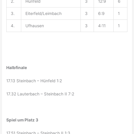
2.
Hünfeld
3
12:9
6
3.
Eiterfeld/Leimbach
3
6:9
1
4.
Ufhausen
3
4:11
1
Halbfinale
17.13 Steinbach – Hünfeld 1:2
17.32 Lauterbach – Steinbach II 7:2
Spiel um Platz 3
17.51 Steinbach – Steinbach II 1:3