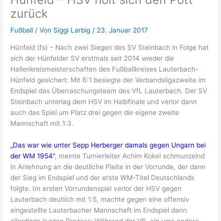
zurück
Fußball
/ Von
Siggi Larbig
/
23. Januar 2017
Hünfeld (fs) – Nach zwei Siegen des SV Steinbach in Folge hat
sich der Hünfelder SV erstmals seit 2014 wieder die
Hallenkreismeisterschaften des Fußballkreises Lauterbach-
Hünfeld gesichert: Mit 6:1 besiegte der Verbandsligazweite im
Endspiel das Überraschungsteam des VfL Lauterbach. Der SV
Steinbach unterlag dem HSV im Halbfinale und verlor dann
auch das Spiel um Platz drei gegen die eigene zweite
Mannschaft mit 1:3.
„Das war wie unter Sepp Herberger damals gegen Ungarn bei
der WM 1954“
, meinte Turnierleiter Achim Kokel schmunzelnd
in Anlehnung an die deutliche Pleite in der Vorrunde, der dann
der Sieg im Endspiel und der erste WM-Titel Deutschlands
folgte. Im ersten Vorrundenspiel verlor der HSV gegen
Lauterbach deutlich mit 1:5, machte gegen eine offensiv
eingestellte Lauterbacher Mannschaft im Endspiel dann
allerdings kurzen Prozess: Während der VfL ein ums andere