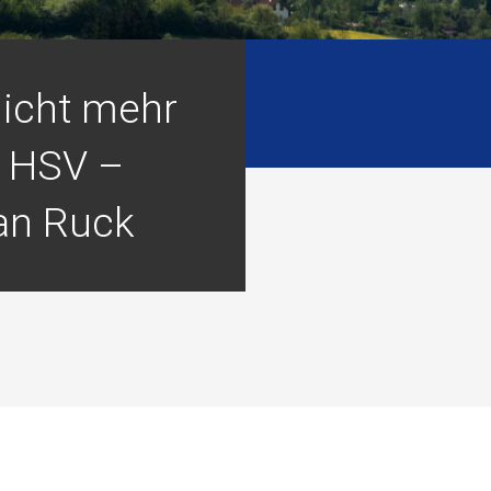
nicht mehr
n HSV –
ian Ruck