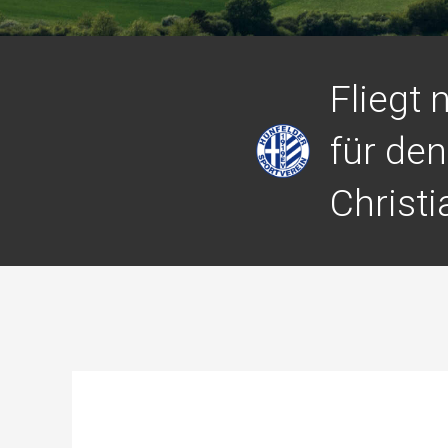
Fliegt 
für de
Christ