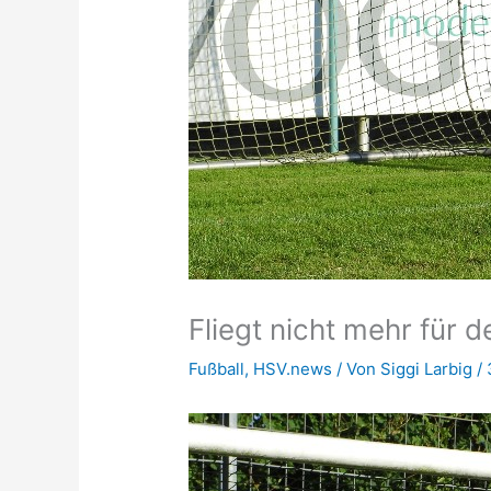
Fliegt nicht mehr für 
Fußball
,
HSV.news
/ Von
Siggi Larbig
/