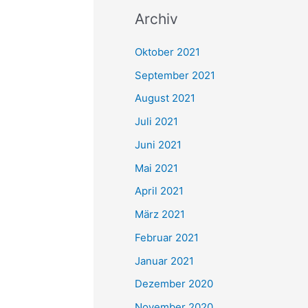
c
Archiv
h
e
Oktober 2021
n
September 2021
n
August 2021
a
Juli 2021
c
Juni 2021
h
Mai 2021
:
April 2021
März 2021
Februar 2021
Januar 2021
Dezember 2020
November 2020