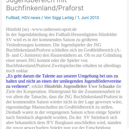
Buchfinkenland/Praforst
Fußball
,
HSV.news
/ Von
Siggi Larbig
/
1. Juni 2013
Hünfeld (se) –www.osthessen-sport.de
In der Jugendabteilung des Fußball-Hessenligisten Hünfelder
SV wird es in der kommenden Saison zu größeren
Veränderungen kommen. Die Jugendspieler der JSG
Buchfinkenland/Praforst schließen sich im Großfeldbereich (A-
B- und C-Junioren) den Haunestädtern an. Ob es zur Gründung
einer neuen JSG kommt oder die Spieler von
Buchfinkenland/Praforst Zweitspielrechte erhalten ist allerdings
noch unklar.
„Es geht darum die Talente aus unserer Umgebung bei uns zu
halten und nicht an einen der umliegenden Jugendfördervereine
zu verlieren“
, erklärt
Hünfelds Jugendleiter Uwe Schaake
die
Ziele der Kooperation. Hintergrund für die Zusammenarbeit ist
vor allem die Tatsache, dass die JSG Buchfinkenland/Praforst in
der kommenden Saison wieder nicht in der Lage gewesen wäre,
eigenständige Mannschaften im Großfeldbereich zu stellen.
Deshalb waren in der vergangenen Saison schon einige Spieler
nach Steinbach abgestellt worden. Da der SV Steinbach sich
aber bekanntlich dem JFV Burghaun anschließen wird, standen
die zuvor gewechselten Spieler nun vor der Entscheidung