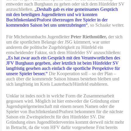
entweder nach Burghaun zu gehen oder sich dem Hünfelder SV
anzuschließen.
„Deshalb gab es eine gemeinsames Gespräch
mit
den beteiligten Jugendleitern und wir konnten
Buchfinkenland/Praforst überzeugen ihre Spieler in der
kommenden Saison bei uns unterzubringen“
, so Schaake weiter.
Für Michelsrombachs Jugendleiter
Peter Riethmüller,
der sich
um die sportlichen Belange der JSG kümmert, war unter
anderem die politische Zugehörigkeit zu Hünfeld ein
entscheidender Faktor, sich dem Hünfelder SV anzuschließen:
„Es hat zwar auch ein Gespräch mit den Verantwortlichen des
JFV Burghaun gegeben, aber letztlich ist beim Hünfelder SV
langfristig gesehen auch einfach die sportliche Perspektive für
unsere Spieler besser.“
Die Kooperation soll – so der Plan –
auch über die kommende Saison hinaus bestehen bleiben und
sich langfristig im Kreis Lauterbach/Hünfeld etablieren.
Unklar ist indes noch in welche Form die Zusammenarbeit
gegossen wird. Möglich ist hier entweder die Gründung einer
Jugendspielgemeinschaft mit einem neuen Namen oder die
Spieler von Buchfinkenland/Praforst bekommen für die nächste
Saison ein Zweitspielrecht für den Hünfelder SV. Die
Gründung eines Jugendfördervereins kommt derweil nicht mehr
in Betracht, da die vom HFV dafür vorgesehene Frist bereits