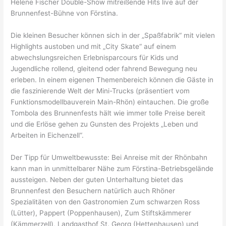
Helene Fischer Double-Show mitreißende Hits live auf der
Brunnenfest-Bühne von Förstina.
Die kleinen Besucher können sich in der „Spaßfabrik“ mit vielen
Highlights austoben und mit „City Skate“ auf einem
abwechslungsreichen Erlebnisparcours für Kids und
Jugendliche rollend, gleitend oder fahrend Bewegung neu
erleben. In einem eigenen Themenbereich können die Gäste in
die faszinierende Welt der Mini-Trucks (präsentiert vom
Funktionsmodellbauverein Main-Rhön) eintauchen. Die große
Tombola des Brunnenfests hält wie immer tolle Preise bereit
und die Erlöse gehen zu Gunsten des Projekts „Leben und
Arbeiten in Eichenzell“.
Der Tipp für Umweltbewusste: Bei Anreise mit der Rhönbahn
kann man in unmittelbarer Nähe zum Förstina-Betriebsgelände
aussteigen. Neben der guten Unterhaltung bietet das
Brunnenfest den Besuchern natürlich auch Rhöner
Spezialitäten von den Gastronomien Zum schwarzen Ross
(Lütter), Pappert (Poppenhausen), Zum Stiftskämmerer
(Kämmerzell), Landgasthof St. Georg (Hettenhausen) und