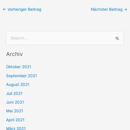
←
Vorheriger Beitrag
Nächster Beitrag
→
S
u
Archiv
c
h
Oktober 2021
e
September 2021
n
August 2021
n
Juli 2021
a
c
Juni 2021
h
Mai 2021
:
April 2021
März 2021