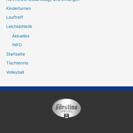
Kinderturnen
Lauftreff
Leichtathletik
Aktuelles
INFO
Startseite
Tischtennis
Volleyball