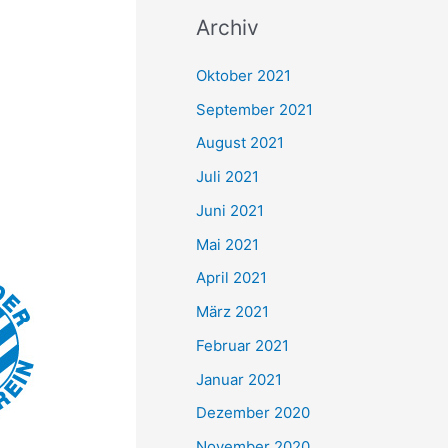
c
Archiv
h
e
Oktober 2021
n
September 2021
n
August 2021
a
Juli 2021
c
Juni 2021
h
Mai 2021
:
April 2021
März 2021
Februar 2021
Januar 2021
Dezember 2020
November 2020