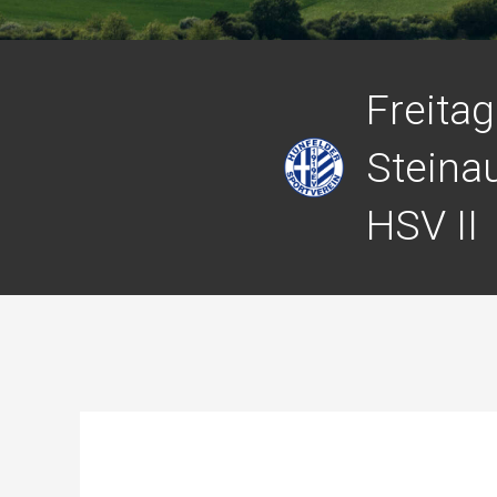
Freitag
Steina
HSV II