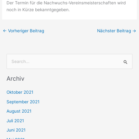
Der Termin für die Nachwuchs-Vereinsmeisterschaften wird
noch in Kürze bekanntgegeben.
←
Vorheriger Beitrag
Nächster Beitrag
→
S
u
Archiv
c
h
Oktober 2021
e
September 2021
n
August 2021
n
Juli 2021
a
c
Juni 2021
h