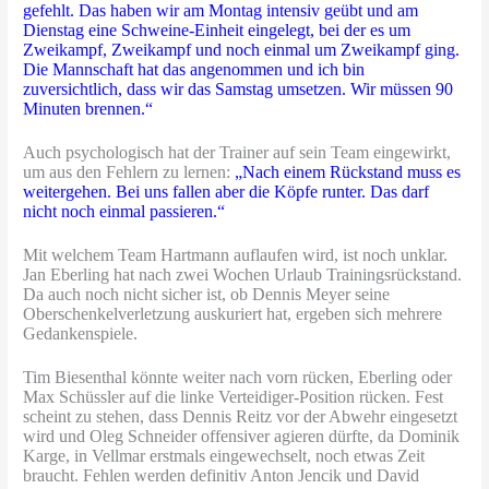
gefehlt. Das haben wir am Montag intensiv geübt und am
Dienstag eine Schweine-Einheit eingelegt, bei der es um
Zweikampf, Zweikampf und noch einmal um Zweikampf ging.
Die Mannschaft hat das angenommen und ich bin
zuversichtlich, dass wir das Samstag umsetzen. Wir müssen 90
Minuten brennen.“
Auch psychologisch hat der Trainer auf sein Team eingewirkt,
um aus den Fehlern zu lernen:
„Nach einem Rückstand muss es
weitergehen. Bei uns fallen aber die Köpfe runter. Das darf
nicht noch einmal passieren.“
Mit welchem Team Hartmann auflaufen wird, ist noch unklar.
Jan Eberling hat nach zwei Wochen Urlaub Trainingsrückstand.
Da auch noch nicht sicher ist, ob Dennis Meyer seine
Oberschenkelverletzung auskuriert hat, ergeben sich mehrere
Gedankenspiele.
Tim Biesenthal könnte weiter nach vorn rücken, Eberling oder
Max Schüssler auf die linke Verteidiger-Position rücken. Fest
scheint zu stehen, dass Dennis Reitz vor der Abwehr eingesetzt
wird und Oleg Schneider offensiver agieren dürfte, da Dominik
Karge, in Vellmar erstmals eingewechselt, noch etwas Zeit
braucht. Fehlen werden definitiv Anton Jencik und David