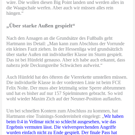
wäre. Die wollen diesen Big Point landen und werden alles in
die Waagschale werfen. Aber auch wir müssen alles rein
hängen.“
„Über starke Außen gespielt“
Nach den Ansagen an die Grundsätze des Fußballs geht
Hartmann ins Detail: „Man kann zum Abschluss der Vorrunde
ein kleines Fazit ziehen. In der Hessenliga wird grundsätzlich
über starke Außen mit individueller Klasse im Sturm gespielt.
Das ist bei Hünfeld genauso. Aber ich habe auch erkannt, dass
nahezu jede Deckungsreihe Schwächen aufweist.“
Auch Hünfeld hat des öfteren die Viererkette umstellen müssen.
Die individuelle Klasse in der vordersten Linie ist beim FCE
Felix Nolte. Der muss aber letztmalig seine Sperre abbrummen
und hat es bisher auf nur 157 Spielminuten gebracht. So wird
wohl wieder Maxim Zich auf der Neuner-Position auflaufen.
Um bei schnellen Kontern zum Abschluss zu kommen, hat
Hartmann eine Trainings-Sondereinheit eingelegt: „
Wir haben
beim 0:4 in Vellmar nicht so schlecht ausgesehen, wie das
Ergebnis vermuten lässt. Die vielversprechenden Angriffe
wurden einfach nicht zu Ende gespielt. Der finale Pass hat