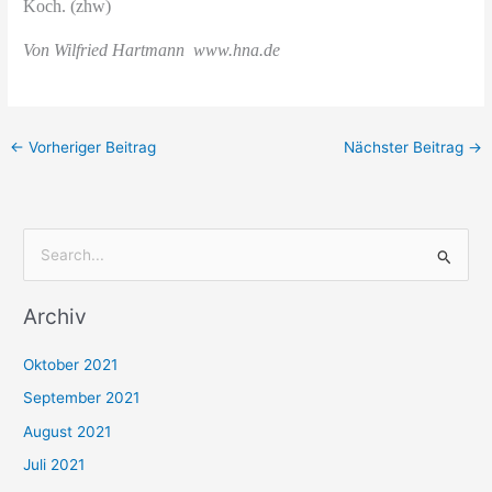
Koch. (zhw)
Von Wilfried Hartmann
www.hna.de
←
Vorheriger Beitrag
Nächster Beitrag
→
S
u
Archiv
c
h
Oktober 2021
e
September 2021
n
August 2021
n
Juli 2021
a