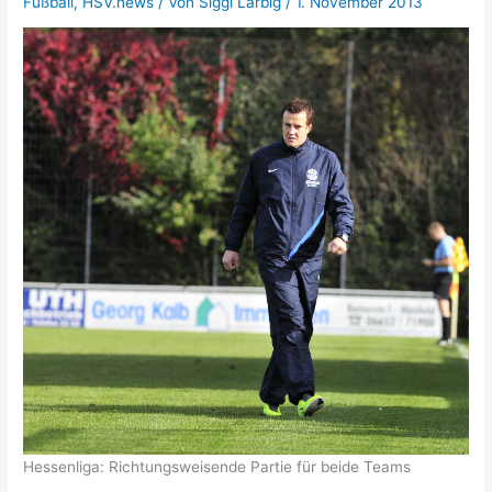
Fußball
,
HSV.news
/ Von
Siggi Larbig
/
1. November 2013
Hessenliga: Richtungsweisende Partie für beide Teams