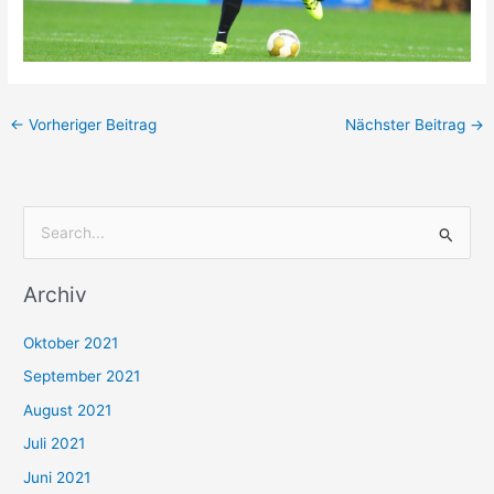
←
Vorheriger Beitrag
Nächster Beitrag
→
S
u
Archiv
c
h
Oktober 2021
e
September 2021
n
August 2021
n
Juli 2021
a
c
Juni 2021