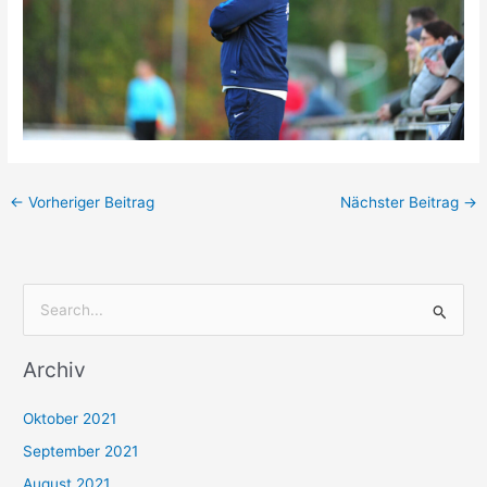
←
Vorheriger Beitrag
Nächster Beitrag
→
S
u
Archiv
c
h
Oktober 2021
e
September 2021
n
August 2021