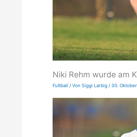
Niki Rehm wurde am K
Fußball
/ Von
Siggi Larbig
/
30. Oktober