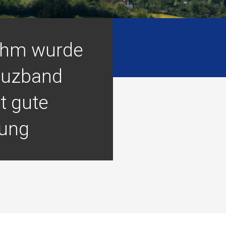
ehm wurde
euzband
t gute
ung