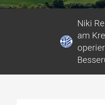
Niki R
am Kr
operier
Besser