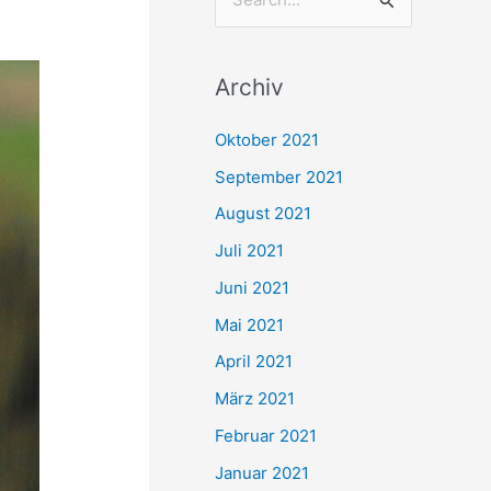
S
u
c
Archiv
h
e
Oktober 2021
n
September 2021
n
August 2021
a
Juli 2021
c
Juni 2021
h
Mai 2021
:
April 2021
März 2021
Februar 2021
Januar 2021