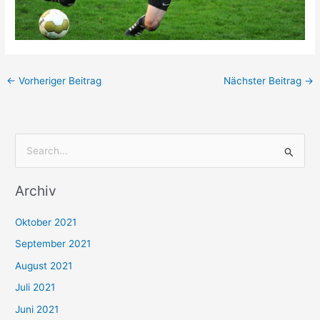
←
Vorheriger Beitrag
Nächster Beitrag
→
S
u
Archiv
c
h
Oktober 2021
e
September 2021
n
August 2021
n
Juli 2021
a
c
Juni 2021