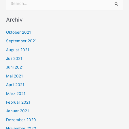
S
u
Archiv
c
h
Oktober 2021
e
September 2021
n
August 2021
n
Juli 2021
a
c
Juni 2021
h
Mai 2021
:
April 2021
März 2021
Februar 2021
Januar 2021
Dezember 2020
November 2020