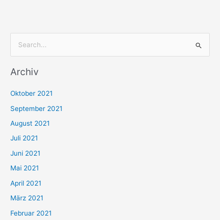
S
u
Archiv
c
h
Oktober 2021
e
September 2021
n
August 2021
n
Juli 2021
a
c
Juni 2021
h
Mai 2021
:
April 2021
März 2021
Februar 2021