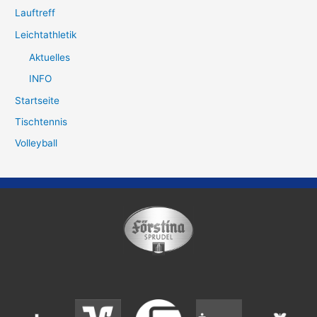
Lauftreff
Leichtathletik
Aktuelles
INFO
Startseite
Tischtennis
Volleyball