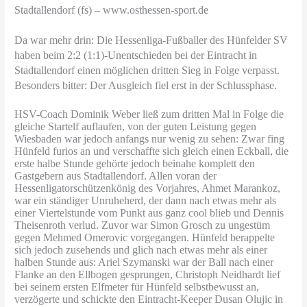
Stadtallendorf (fs) – www.osthessen-sport.de
Da war mehr drin: Die Hessenliga-Fußballer des Hünfelder SV
haben beim 2:2 (1:1)-Unentschieden bei der Eintracht in
Stadtallendorf einen möglichen dritten Sieg in Folge verpasst.
Besonders bitter: Der Ausgleich fiel erst in der Schlussphase.
HSV-Coach Dominik Weber ließ zum dritten Mal in Folge die
gleiche Startelf auflaufen, von der guten Leistung gegen
Wiesbaden war jedoch anfangs nur wenig zu sehen: Zwar fing
Hünfeld furios an und verschaffte sich gleich einen Eckball, die
erste halbe Stunde gehörte jedoch beinahe komplett den
Gastgebern aus Stadtallendorf. Allen voran der
Hessenligatorschützenkönig des Vorjahres, Ahmet Marankoz,
war ein ständiger Unruheherd, der dann nach etwas mehr als
einer Viertelstunde vom Punkt aus ganz cool blieb und Dennis
Theisenroth verlud. Zuvor war Simon Grosch zu ungestüm
gegen Mehmed Omerovic vorgegangen. Hünfeld berappelte
sich jedoch zusehends und glich nach etwas mehr als einer
halben Stunde aus: Ariel Szymanski war der Ball nach einer
Flanke an den Ellbogen gesprungen, Christoph Neidhardt lief
bei seinem ersten Elfmeter für Hünfeld selbstbewusst an,
verzögerte und schickte den Eintracht-Keeper Dusan Olujic in