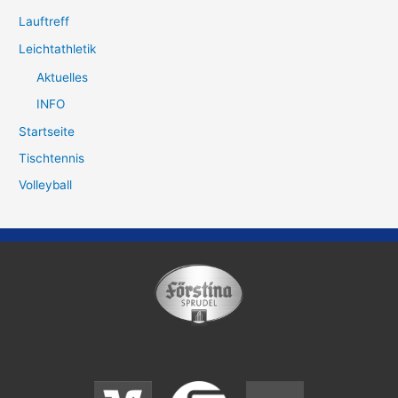
Lauftreff
Leichtathletik
Aktuelles
INFO
Startseite
Tischtennis
Volleyball