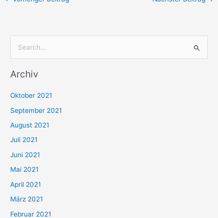
S
u
Archiv
c
h
Oktober 2021
e
September 2021
n
August 2021
n
Juli 2021
a
c
Juni 2021
h
Mai 2021
:
April 2021
März 2021
Februar 2021