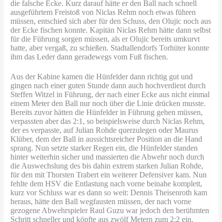
die falsche Ecke. Kurz darauf hätte er den Ball nach schnell
ausgeführtem Freistoß von Niclas Rehm noch etwas führen
müssen, entschied sich aber für den Schuss, den Olujic noch aus
der Ecke fischen konnte. Kapitän Niclas Rehm hätte dann selbst
für die Führung sorgen müssen, als er Olujic bereits umkurvt
hatte, aber vergaß, zu schießen. Stadtallendorfs Torhüter konnte
ihm das Leder dann geradewegs vom Fuß fischen.
Aus der Kabine kamen die Hünfelder dann richtig gut und
gingen nach einer guten Stunde dann auch hochverdient durch
Steffen Witzel in Führung, der nach einer Ecke aus nicht einmal
einem Meter den Ball nur noch über die Linie drücken musste.
Bereits zuvor hätten die Hünfelder in Führung gehen müssen,
verpassten aber das 2:1, so beispielsweise durch Niclas Rehm,
der es verpasste, auf Julian Rohde querzulegen oder Maurus
Klüber, dem der Ball in aussichtsreicher Position an die Hand
sprang. Nun setzte starker Regen ein, die Hünfelder standen
hinter weiterhin sicher und massierten die Abwehr noch durch
die Auswechslung des bis dahin extrem starken Julian Rohde,
für den mit Thorsten Trabert ein weiterer Defensiver kam. Nun
fehlte dem HSV die Entlastung nach vorne beinahe komplett,
kurz vor Schluss war es dann so weit: Dennis Theisenroth kam
heraus, hätte den Ball wegfausten müssen, der nach vorne
gezogene Abwehrspieler Raul Guzu war jedoch den berühmten
Schritt schneller und köpfte aus zwölf Metern zum 2:2 ein.