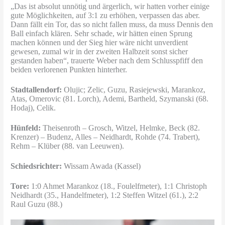
„Das ist absolut unnötig und ärgerlich, wir hatten vorher einige
gute Möglichkeiten, auf 3:1 zu erhöhen, verpassen das aber.
Dann fällt ein Tor, das so nicht fallen muss, da muss Dennis den
Ball einfach klären. Sehr schade, wir hätten einen Sprung
machen können und der Sieg hier wäre nicht unverdient
gewesen, zumal wir in der zweiten Halbzeit sonst sicher
gestanden haben“, trauerte Weber nach dem Schlusspfiff den
beiden verlorenen Punkten hinterher.
Stadtallendorf:
Olujic; Zelic, Guzu, Rasiejewski, Marankoz,
Atas, Omerovic (81.
Lorch), Ademi, Bartheld, Szymanski (68.
Hodaj), Celik.
Hünfeld:
Theisenroth – Grosch, Witzel, Helmke, Beck (82.
Krenzer) – Budenz, Alles – Neidhardt, Rohde (74. Trabert),
Rehm – Klüber (88. van Leeuwen).
Schiedsrichter:
Wissam Awada (Kassel)
Tore:
1:0 Ahmet Marankoz (18., Foulelfmeter), 1:1 Christoph
Neidhardt (35., Handelfmeter), 1:2 Steffen Witzel (61.), 2:2
Raul Guzu (88.)