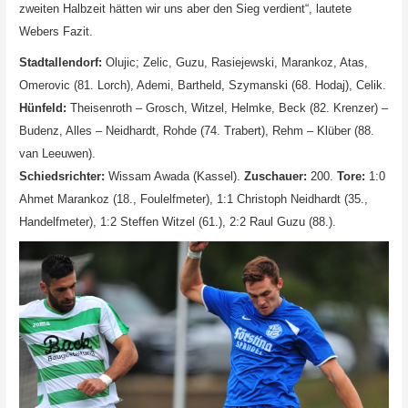
zweiten Halbzeit hätten wir uns aber den Sieg verdient“, lautete
Webers Fazit.
Stadtallendorf:
Olujic; Zelic, Guzu, Rasiejewski, Marankoz, Atas,
Omerovic (81.
Lorch), Ademi, Bartheld, Szymanski (68. Hodaj), Celik.
Hünfeld:
Theisenroth – Grosch, Witzel, Helmke, Beck (82.
Krenzer) –
Budenz, Alles – Neidhardt, Rohde (74. Trabert), Rehm – Klüber (88.
van Leeuwen).
Schiedsrichter:
Wissam Awada (Kassel).
Zuschauer:
200.
Tore:
1:0
Ahmet Marankoz (18., Foulelfmeter), 1:1 Christoph Neidhardt (35.,
Handelfmeter), 1:2 Steffen Witzel (61.), 2:2 Raul Guzu (88.).