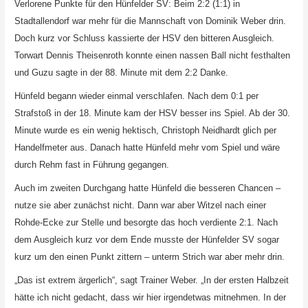
Verlorene Punkte für den Hünfelder SV: Beim 2:2 (1:1) in
Stadtallendorf war mehr für die Mannschaft von Dominik Weber drin.
Doch kurz vor Schluss kassierte der HSV den bitteren Ausgleich.
Torwart Dennis Theisenroth konnte einen nassen Ball nicht festhalten
und Guzu sagte in der 88. Minute mit dem 2:2 Danke.
Hünfeld begann wieder einmal verschlafen. Nach dem 0:1 per
Strafstoß in der 18. Minute kam der HSV besser ins Spiel. Ab der 30.
Minute wurde es ein wenig hektisch, Christoph Neidhardt glich per
Handelfmeter aus. Danach hatte Hünfeld mehr vom Spiel und wäre
durch Rehm fast in Führung gegangen.
Auch im zweiten Durchgang hatte Hünfeld die besseren Chancen –
nutze sie aber zunächst nicht. Dann war aber Witzel nach einer
Rohde-Ecke zur Stelle und besorgte das hoch verdiente 2:1. Nach
dem Ausgleich kurz vor dem Ende musste der Hünfelder SV sogar
kurz um den einen Punkt zittern – unterm Strich war aber mehr drin.
„Das ist extrem ärgerlich“, sagt Trainer Weber. „In der ersten Halbzeit
hätte ich nicht gedacht, dass wir hier irgendetwas mitnehmen. In der