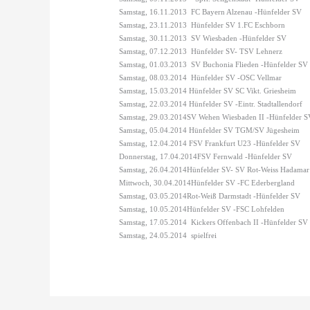
Samstag, 16.11.2013
FC Bayern Alzenau -Hünfelder SV
Samstag, 23.11.2013
Hünfelder SV 1.FC Eschborn
Samstag, 30.11.2013
SV Wiesbaden -Hünfelder SV
Samstag, 07.12.2013
Hünfelder SV- TSV Lehnerz
Samstag, 01.03.2013
SV Buchonia Flieden -Hünfelder SV
Samstag, 08.03.2014
Hünfelder SV -OSC Vellmar
Samstag, 15.03.2014 Hünfelder SV SC Vikt. Griesheim
Samstag, 22.03.2014 Hünfelder SV -Eintr. Stadtallendorf
Samstag, 29.03.2014SV Wehen Wiesbaden II -Hünfelder S
Samstag, 05.04.2014 Hünfelder SV TGM/SV Jügesheim
Samstag, 12.04.2014 FSV Frankfurt U23 -Hünfelder SV
Donnerstag, 17.04.2014FSV Fernwald -Hünfelder SV
Samstag, 26.04.2014Hünfelder SV- SV Rot-Weiss Hadama
Mittwoch, 30.04.2014Hünfelder SV -FC Ederbergland
Samstag, 03.05.2014Rot-Weiß Darmstadt -Hünfelder SV
Samstag, 10.05.2014Hünfelder SV -FSC Lohfelden
Samstag, 17.05.2014
Kickers Offenbach II -Hünfelder SV
Samstag, 24.05.2014
spielfrei