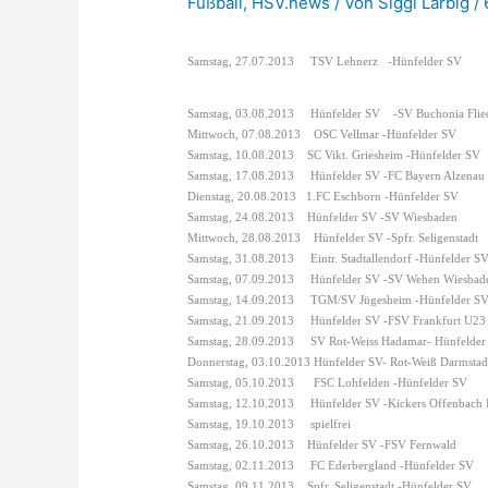
Fußball
,
HSV.news
/ Von
Siggi Larbig
/
Samstag, 27.07.2013
TSV Lehnerz
-Hünfelder SV
Samstag, 03.08.2013
Hünfelder SV
-SV Buchonia Flie
Mittwoch, 07.08.2013
OSC Vellmar -Hünfelder SV
Samstag, 10.08.2013
SC Vikt. Griesheim -Hünfelder SV
Samstag, 17.08.2013
Hünfelder SV -FC Bayern Alzenau
Dienstag, 20.08.2013
1.FC Eschborn -Hünfelder SV
Samstag, 24.08.2013
Hünfelder SV -SV Wiesbaden
Mittwoch, 28.08.2013
Hünfelder SV -Spfr. Seligenstadt
Samstag, 31.08.2013
Eintr. Stadtallendorf -Hünfelder S
Samstag, 07.09.2013
Hünfelder SV -SV Wehen Wiesbade
Samstag, 14.09.2013
TGM/SV Jügesheim -Hünfelder S
Samstag, 21.09.2013
Hünfelder SV -FSV Frankfurt U23
Samstag, 28.09.2013
SV Rot-Weiss Hadamar- Hünfelder
Donnerstag, 03.10.2013 Hünfelder SV- Rot-Weiß Darmstad
Samstag, 05.10.2013
FSC Lohfelden -Hünfelder SV
Samstag, 12.10.2013
Hünfelder SV -Kickers Offenbach 
Samstag, 19.10.2013
spielfrei
Samstag, 26.10.2013
Hünfelder SV -FSV Fernwald
Samstag, 02.11.2013
FC Ederbergland -Hünfelder SV
Samstag, 09.11.2013
Spfr. Seligenstadt -Hünfelder SV