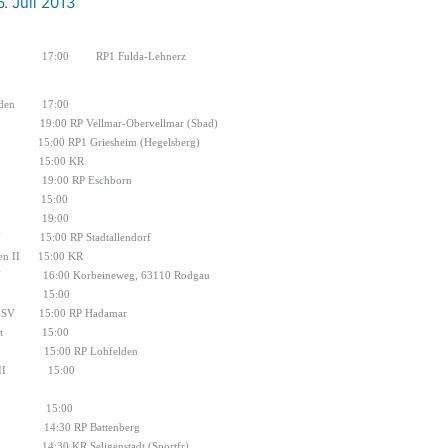
6. Juli 2013
17:00
RP1 Fulda-Lehnerz
den
17:00
19:00 RP Vellmar-Obervellmar (Sbad)
15:00 RP1 Griesheim (Hegelsberg)
15:00 KR
19:00 RP Eschborn
15:00
19:00
V
15:00 RP Stadtallendorf
n II
15:00 KR
V
16:00 Korbeineweg, 63110 Rodgau
15:00
 SV
15:00 RP Hadamar
t
15:00
15:00 RP Lohfelden
II
15:00
15:00
14:30 RP Battenberg
14:30 KR Seligenstadt (Sportfr)