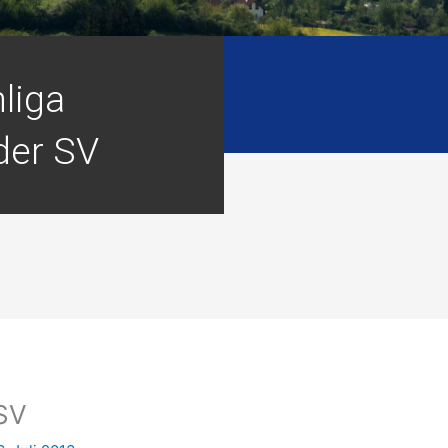
liga
der SV
 SV