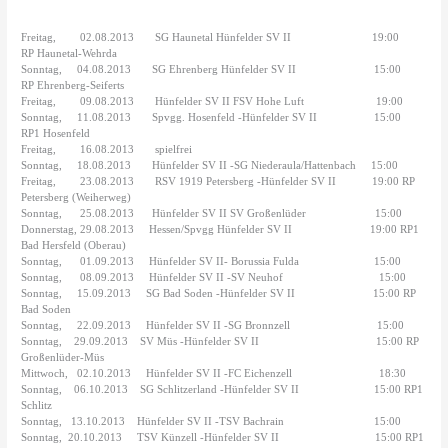
Freitag,
02.08.2013
SG Haunetal Hünfelder SV II
19:00
RP Haunetal-Wehrda
Sonntag,
04.08.2013
SG Ehrenberg Hünfelder SV II
15:00
RP Ehrenberg-Seiferts
Freitag,
09.08.2013
Hünfelder SV II FSV Hohe Luft
19:00
Sonntag,
11.08.2013
Spvgg. Hosenfeld -Hünfelder SV II
15:00
RP1 Hosenfeld
Freitag,
16.08.2013
spielfrei
Sonntag,
18.08.2013
Hünfelder SV II -SG Niederaula/Hattenbach
15:00
Freitag,
23.08.2013
RSV 1919 Petersberg -Hünfelder SV II
19:00 RP
Petersberg (Weiherweg)
Sonntag,
25.08.2013
Hünfelder SV II SV Großenlüder
15:00
Donnerstag, 29.08.2013
Hessen/Spvgg Hünfelder SV II
19:00 RP1
Bad Hersfeld (Oberau)
Sonntag,
01.09.2013
Hünfelder SV II- Borussia Fulda
15:00
Sonntag,
08.09.2013
Hünfelder SV II -SV Neuhof
15:00
Sonntag,
15.09.2013
SG Bad Soden -Hünfelder SV II
15:00 RP
Bad Soden
Sonntag,
22.09.2013
Hünfelder SV II -SG Bronnzell
15:00
Sonntag,
29.09.2013
SV Müs -Hünfelder SV II
15:00 RP
Großenlüder-Müs
Mittwoch,
02.10.2013
Hünfelder SV II -FC Eichenzell
18:30
Sonntag,
06.10.2013
SG Schlitzerland -Hünfelder SV II
15:00 RP1
Schlitz
Sonntag,
13.10.2013
Hünfelder SV II -TSV Bachrain
15:00
Sonntag,
20.10.2013
TSV Künzell -Hünfelder SV II
15:00 RP1