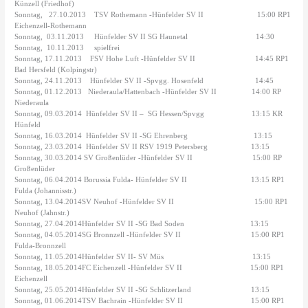
Künzell (Friedhof)
Sonntag,
27.10.2013
TSV Rothemann -Hünfelder SV II
15:00 RP1
Eichenzell-Rothemann
Sonntag,
03.11.2013
Hünfelder SV II SG Haunetal
14:30
Sonntag,
10.11.2013
spielfrei
Sonntag, 17.11.2013
FSV Hohe Luft -Hünfelder SV II
14:45 RP1
Bad Hersfeld (Kolpingstr)
Sonntag, 24.11.2013
Hünfelder SV II -Spvgg. Hosenfeld
14:45
Sonntag, 01.12.2013
Niederaula/Hattenbach -Hünfelder SV II
14:00 RP
Niederaula
Sonntag, 09.03.2014
Hünfelder SV II – SG Hessen/Spvgg
13:15 KR
Hünfeld
Sonntag, 16.03.2014
Hünfelder SV II -SG Ehrenberg
13:15
Sonntag, 23.03.2014
Hünfelder SV II RSV 1919 Petersberg
13:15
Sonntag, 30.03.2014 SV Großenlüder -Hünfelder SV II
15:00 RP
Großenlüder
Sonntag, 06.04.2014 Borussia Fulda- Hünfelder SV II
13:15 RP1
Fulda (Johannisstr.)
Sonntag, 13.04.2014SV Neuhof -Hünfelder SV II
15:00 RP1
Neuhof (Jahnstr.)
Sonntag, 27.04.2014Hünfelder SV II -SG Bad Soden
13:15
Sonntag, 04.05.2014SG Bronnzell -Hünfelder SV II
15:00 RP1
Fulda-Bronnzell
Sonntag, 11.05.2014Hünfelder SV II- SV Müs
13:15
Sonntag, 18.05.2014FC Eichenzell -Hünfelder SV II
15:00 RP1
Eichenzell
Sonntag, 25.05.2014Hünfelder SV II -SG Schlitzerland
13:15
Sonntag, 01.06.2014TSV Bachrain -Hünfelder SV II
15:00 RP1