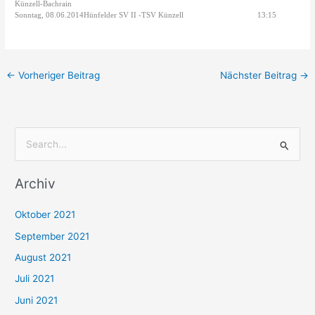
Künzell-Bachrain
Sonntag, 08.06.2014Hünfelder SV II -TSV Künzell
13:15
←
Vorheriger Beitrag
Nächster Beitrag
→
S
u
Archiv
c
h
Oktober 2021
e
September 2021
n
August 2021
n
Juli 2021
a
c
Juni 2021