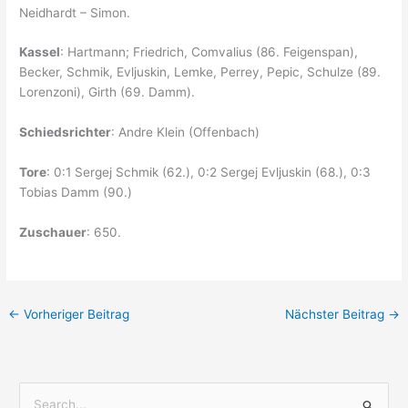
Neidhardt – Simon.
Kassel
: Hartmann; Friedrich, Comvalius (86. Feigenspan),
Becker, Schmik, Evljuskin, Lemke, Perrey, Pepic, Schulze (89.
Lorenzoni), Girth (69. Damm).
Schiedsrichter
: Andre Klein (Offenbach)
Tore
: 0:1 Sergej Schmik (62.), 0:2 Sergej Evljuskin (68.), 0:3
Tobias Damm (90.)
Zuschauer
: 650.
←
Vorheriger Beitrag
Nächster Beitrag
→
S