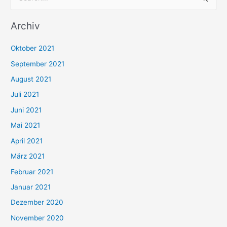
u
Archiv
c
h
Oktober 2021
e
September 2021
n
August 2021
n
Juli 2021
a
c
Juni 2021
h
Mai 2021
:
April 2021
März 2021
Februar 2021
Januar 2021
Dezember 2020
November 2020