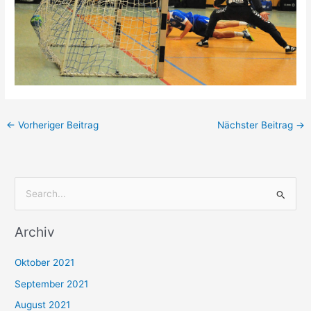
←
Vorheriger Beitrag
Nächster Beitrag
→
S
u
Archiv
c
h
Oktober 2021
e
September 2021
n
August 2021
n