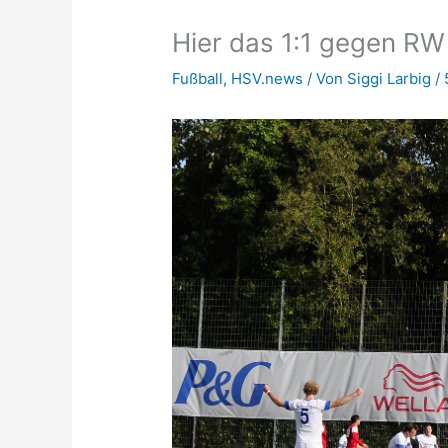
Hier das 1:1 gegen R
Fußball
,
HSV.news
/ Von
Siggi Larbig
/