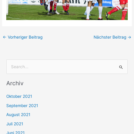
←
Vorheriger Beitrag
Nächster Beitrag
→
S
u
Archiv
c
h
Oktober 2021
e
September 2021
n
August 2021
n
Juli 2021
a
c
Juni 2021