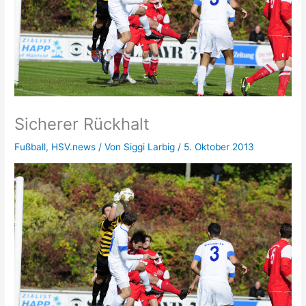
Sicherer Rückhalt
Fußball
,
HSV.news
/ Von
Siggi Larbig
/
5. Oktober 2013