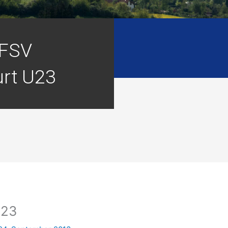
 FSV
urt U23
U23