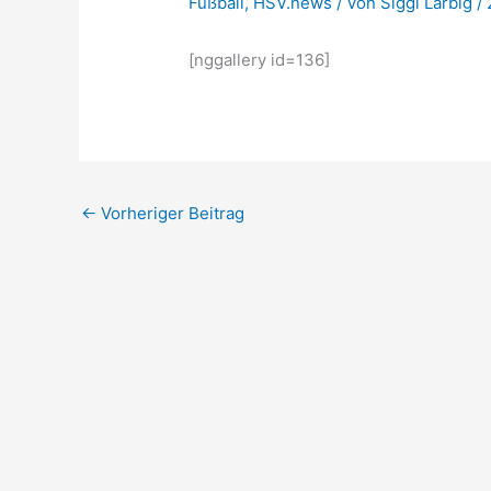
Fußball
,
HSV.news
/ Von
Siggi Larbig
/
[nggallery id=136]
←
Vorheriger Beitrag