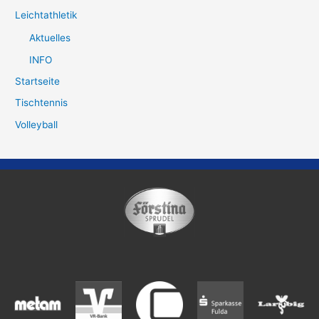
Leichtathletik
Aktuelles
INFO
Startseite
Tischtennis
Volleyball