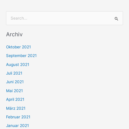
S
u
Archiv
c
h
Oktober 2021
e
September 2021
n
August 2021
n
Juli 2021
a
c
Juni 2021
h
Mai 2021
:
April 2021
März 2021
Februar 2021
Januar 2021