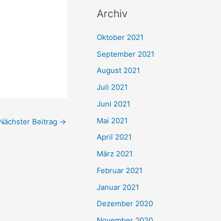
c
Archiv
h
e
Oktober 2021
n
September 2021
n
August 2021
a
Juli 2021
c
Juni 2021
h
Mai 2021
Nächster Beitrag
→
:
April 2021
März 2021
Februar 2021
Januar 2021
Dezember 2020
November 2020