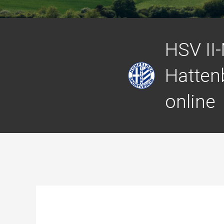
HSV II
Hattenb
online