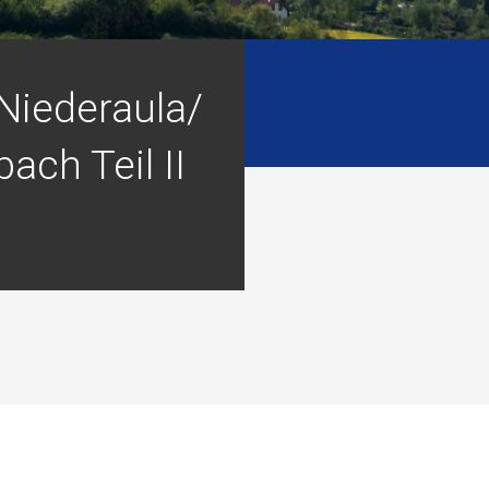
-Niederaula/
ach Teil II