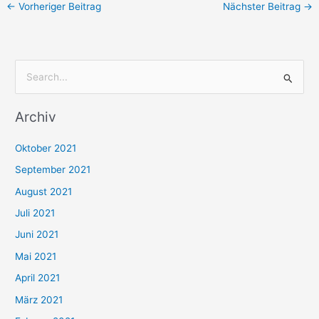
←
Vorheriger Beitrag
Nächster Beitrag
→
S
u
Archiv
c
h
Oktober 2021
e
September 2021
n
August 2021
n
Juli 2021
a
c
Juni 2021
h
Mai 2021
:
April 2021
März 2021