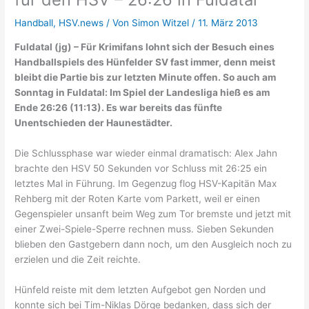
Handball
,
HSV.news
/ Von
Simon Witzel
/
11. März 2013
Fuldatal (jg) – Für Krimifans lohnt sich der Besuch eines
Handballspiels des Hünfelder SV fast immer, denn meist
bleibt die Partie bis zur letzten Minute offen. So auch am
Sonntag in Fuldatal: Im Spiel der Landesliga hieß es am
Ende 26:26 (11:13). Es war bereits das fünfte
Unentschieden der Haunestädter.
Die Schlussphase war wieder einmal dramatisch: Alex Jahn
brachte den HSV 50 Sekunden vor Schluss mit 26:25 ein
letztes Mal in Führung. Im Gegenzug flog HSV-Kapitän Max
Rehberg mit der Roten Karte vom Parkett, weil er einen
Gegenspieler unsanft beim Weg zum Tor bremste und jetzt mit
einer Zwei-Spiele-Sperre rechnen muss. Sieben Sekunden
blieben den Gastgebern dann noch, um den Ausgleich noch zu
erzielen und die Zeit reichte.
Hünfeld reiste mit dem letzten Aufgebot gen Norden und
konnte sich bei Tim-Niklas Dörge bedanken, dass sich der