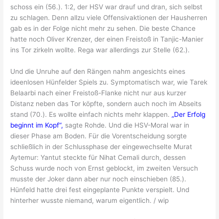
schoss ein (56.). 1:2, der HSV war drauf und dran, sich selbst
zu schlagen. Denn allzu viele Offensivaktionen der Hausherren
gab es in der Folge nicht mehr zu sehen. Die beste Chance
hatte noch Oliver Krenzer, der einen Freistoß in Tanjic-Manier
ins Tor zirkeln wollte. Rega war allerdings zur Stelle (62.).
Und die Unruhe auf den Rängen nahm angesichts eines
ideenlosen Hünfelder Spiels zu. Symptomatisch war, wie Tarek
Belaarbi nach einer Freistoß-Flanke nicht nur aus kurzer
Distanz neben das Tor köpfte, sondern auch noch im Abseits
stand (70.). Es wollte einfach nichts mehr klappen.
„Der Erfolg
beginnt im Kopf“,
sagte Rohde. Und die HSV-Moral war in
dieser Phase am Boden. Für die Vorentscheidung sorgte
schließlich in der Schlussphase der eingewechselte Murat
Aytemur: Yantut steckte für Nihat Cemali durch, dessen
Schuss wurde noch von Ernst geblockt, im zweiten Versuch
musste der Joker dann aber nur noch einschieben (85.).
Hünfeld hatte drei fest eingeplante Punkte verspielt. Und
hinterher wusste niemand, warum eigentlich. / wip