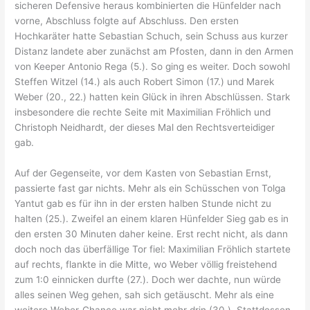
sicheren Defensive heraus kombinierten die Hünfelder nach
vorne, Abschluss folgte auf Abschluss. Den ersten
Hochkaräter hatte Sebastian Schuch, sein Schuss aus kurzer
Distanz landete aber zunächst am Pfosten, dann in den Armen
von Keeper Antonio Rega (5.). So ging es weiter. Doch sowohl
Steffen Witzel (14.) als auch Robert Simon (17.) und Marek
Weber (20., 22.) hatten kein Glück in ihren Abschlüssen. Stark
insbesondere die rechte Seite mit Maximilian Fröhlich und
Christoph Neidhardt, der dieses Mal den Rechtsverteidiger
gab.
Auf der Gegenseite, vor dem Kasten von Sebastian Ernst,
passierte fast gar nichts. Mehr als ein Schüsschen von Tolga
Yantut gab es für ihn in der ersten halben Stunde nicht zu
halten (25.). Zweifel an einem klaren Hünfelder Sieg gab es in
den ersten 30 Minuten daher keine. Erst recht nicht, als dann
doch noch das überfällige Tor fiel: Maximilian Fröhlich startete
auf rechts, flankte in die Mitte, wo Weber völlig freistehend
zum 1:0 einnicken durfte (27.). Doch wer dachte, nun würde
alles seinen Weg gehen, sah sich getäuscht. Mehr als eine