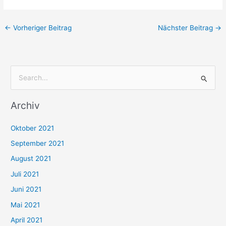
←
Vorheriger Beitrag
Nächster Beitrag
→
S
u
Archiv
c
h
Oktober 2021
e
September 2021
n
August 2021
n
Juli 2021
a
c
Juni 2021
h
Mai 2021
:
April 2021