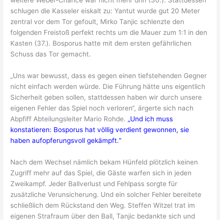
weitere Weber-Chance war nicht mehr drin (30.). Stattdessen
schlugen die Kasseler eiskalt zu: Yantut wurde gut 20 Meter
zentral vor dem Tor gefoult, Mirko Tanjic schlenzte den
folgenden Freistoß perfekt rechts um die Mauer zum 1:1 in den
Kasten (37.). Bosporus hatte mit dem ersten gefährlichen
Schuss das Tor gemacht.
„Uns war bewusst, dass es gegen einen tiefstehenden Gegner
nicht einfach werden würde. Die Führung hätte uns eigentlich
Sicherheit geben sollen, stattdessen haben wir durch unsere
eigenen Fehler das Spiel noch verloren“, ärgerte sich nach
Abpfiff Abteilungsleiter Mario Rohde.
„Und ich muss
konstatieren: Bosporus hat völlig verdient gewonnen, sie
haben aufopferungsvoll gekämpft.“
Nach dem Wechsel nämlich bekam Hünfeld plötzlich keinen
Zugriff mehr auf das Spiel, die Gäste warfen sich in jeden
Zweikampf. Jeder Ballverlust und Fehlpass sorgte für
zusätzliche Verunsicherung. Und ein solcher Fehler bereitete
schließlich dem Rückstand den Weg. Steffen Witzel trat im
eigenen Strafraum über den Ball, Tanjic bedankte sich und