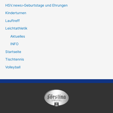
HSV.news>Geburtstage und Ehrungen
Kinderturnen
Lauftreff
Leichtathletik
Aktuelles
INFO
Startseite
Tischtennis
Volleyball