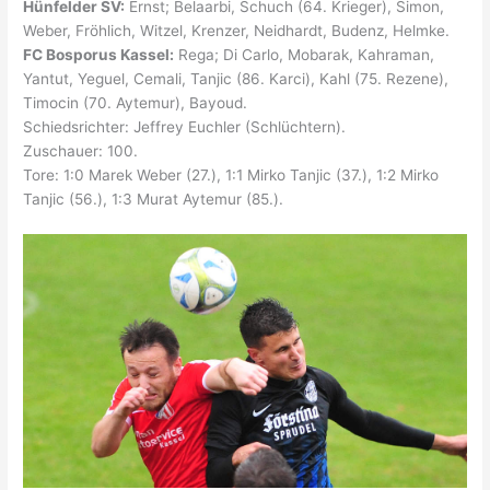
Hünfelder SV:
Ernst; Belaarbi, Schuch (64. Krieger), Simon,
Weber, Fröhlich, Witzel, Krenzer, Neidhardt, Budenz, Helmke.
FC Bosporus Kassel:
Rega; Di Carlo, Mobarak, Kahraman,
Yantut, Yeguel, Cemali, Tanjic (86. Karci), Kahl (75. Rezene),
Timocin (70. Aytemur), Bayoud.
Schiedsrichter: Jeffrey Euchler (Schlüchtern).
Zuschauer: 100.
Tore: 1:0 Marek Weber (27.), 1:1 Mirko Tanjic (37.), 1:2 Mirko
Tanjic (56.), 1:3 Murat Aytemur (85.).