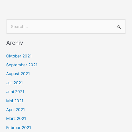
S
u
Archiv
c
h
Oktober 2021
e
September 2021
n
August 2021
n
Juli 2021
a
c
Juni 2021
h
Mai 2021
:
April 2021
März 2021
Februar 2021