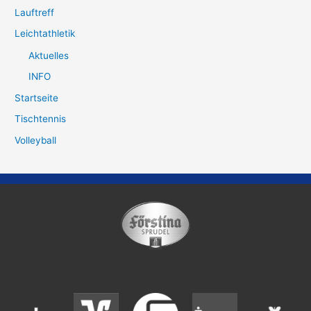
Lauftreff
Leichtathletik
Aktuelles
INFO
Startseite
Tischtennis
Volleyball