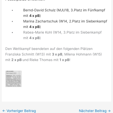
Bernd-David Schulz (MJU18, 3.Platz im Fünfkampf
mit
4 x pB
)
Marina Zachartschuk (W14, 2.Platz im Siebenkampf
mit
4 x pB
)
Rabea-Marie Kohl (W14, 3.Platz im Siebenkampf
mit
4 x pB
)
Den Wettkampf beendeten auf den folgenden Plätzen
Franziska Schmitt (W13) mit
3 x pB
, Milena Hohmann (W15)
mit
2 x pB
und Rieke Thomas mit
1 x pB
!
←
Vorheriger Beitrag
Nächster Beitrag
→