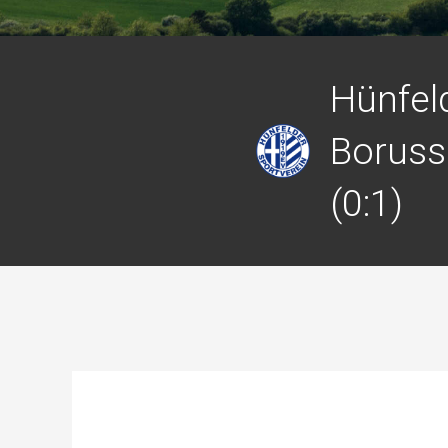
Hünfeld
Borussi
(0:1)