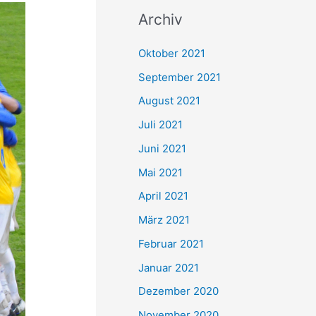
c
Archiv
h
e
Oktober 2021
n
September 2021
n
August 2021
a
Juli 2021
c
Juni 2021
h
Mai 2021
:
April 2021
März 2021
Februar 2021
Januar 2021
Dezember 2020
November 2020