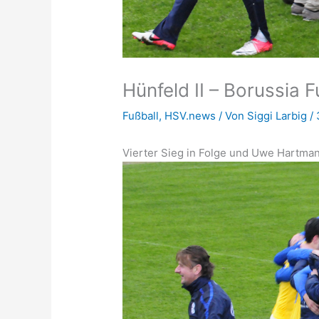
Hünfeld II – Borussia Fu
Fußball
,
HSV.news
/ Von
Siggi Larbig
/
Vierter Sieg in Folge und Uwe Hartma