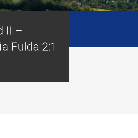
 II –
a Fulda 2:1