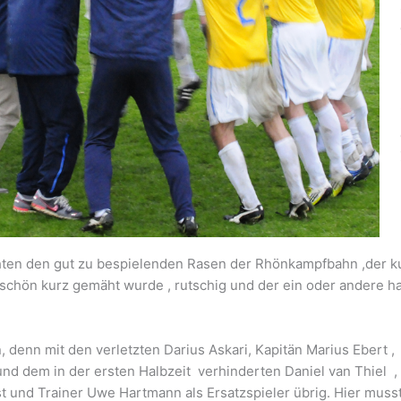
ten den gut zu bespielenden Rasen der Rhönkampfbahn ,der k
schön kurz gemäht wurde , rutschig und der ein oder andere ha
denn mit den verletzten Darius Askari, Kapitän Marius Ebert ,
und dem in der ersten Halbzeit verhinderten Daniel van Thiel ,
st und Trainer Uwe Hartmann als Ersatzspieler übrig. Hier muss