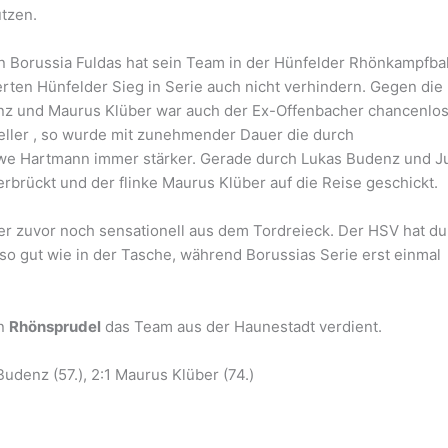
ützen.
n Borussia Fuldas hat sein Team in der Hünfelder Rhönkampfb
erten Hünfelder Sieg in Serie auch nicht verhindern. Gegen die
nz und Maurus Klüber war auch der Ex-Offenbacher chancenlos
eller , so wurde mit zunehmender Dauer die durch
Uwe Hartmann immer stärker. Gerade durch Lukas Budenz und Ju
rbrückt und der flinke Maurus Klüber auf die Reise geschickt.
 er zuvor noch sensationell aus dem Tordreieck. Der HSV hat d
so gut wie in der Tasche, während Borussias Serie erst einmal
n
Rhönsprudel
das Team aus der Haunestadt verdient.
Budenz (57.), 2:1 Maurus Klüber (74.)