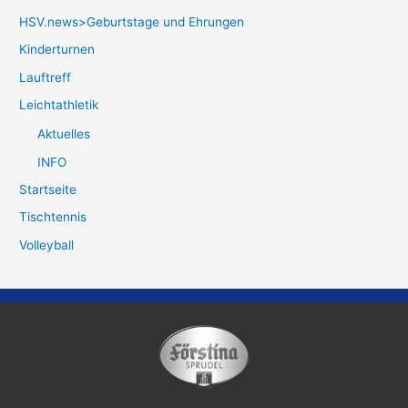
HSV.news>Geburtstage und Ehrungen
Kinderturnen
Lauftreff
Leichtathletik
Aktuelles
INFO
Startseite
Tischtennis
Volleyball