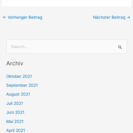
←
Vorheriger Beitrag
Nächster Beitrag
→
S
u
Archiv
c
h
Oktober 2021
e
September 2021
n
August 2021
n
Juli 2021
a
c
Juni 2021
h
Mai 2021
:
April 2021