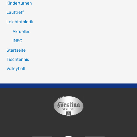
Kinderturnen
Lauftreff
Leichtathletik
Aktuelles
INFO
Startseite
Tischtennis
Volleyball