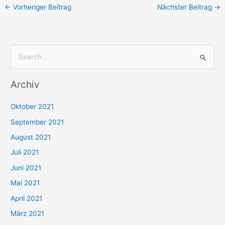
←
Vorheriger Beitrag
Nächster Beitrag
→
S
u
Archiv
c
h
Oktober 2021
e
September 2021
n
August 2021
n
Juli 2021
a
c
Juni 2021
h
Mai 2021
:
April 2021
März 2021