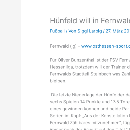
Hünfeld will in Fernwa
Fußball
/ Von
Siggi Larbig
/
27. März 20
Fernwald (jg) –
www.osthessen-sport.
Für Oliver Bunzenthal ist der FSV Fernw
Hessenliga, trotzdem will der Trainer 
Fernwalds Stadtteil Steinbach was Zä
bleiben.
Die letzte Niederlage der Hünfelder d
sechs Spielen 14 Punkte und 17:5 Tore
eines gewinnen können und beide Parti
Serien im Kopf: „Aus der Konstellatio
Fernwald Zählbares mitzunehmen“, fügt
immer noch der Favorit auf den Titel.“ 