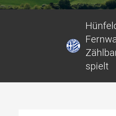
Hünfeld
Fernwa
Zählba
spielt