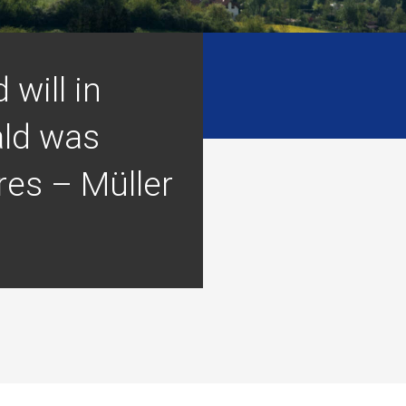
 will in
ld was
res – Müller