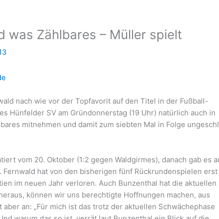
ld was Zählbares – Müller spielt
13
de
ald nach wie vor der Topfavorit auf den Titel in der Fußball-
des Hünfelder SV am Gründonnerstag (19 Uhr) natürlich auch in
hlbares mitnehmen und damit zum siebten Mal in Folge ungesch
atiert vom 20. Oktober (1:2 gegen Waldgirmes), danach gab es a
. Fernwald hat von den bisherigen fünf Rückrundenspielen erst
en im neuen Jahr verloren. Auch Bunzenthal hat die aktuellen
n heraus, können wir uns berechtigte Hoffnungen machen, aus
 aber an: „Für mich ist das trotz der aktuellen Schwächephase
Und warum das so ist, verrät laut Bunzenthal ein Blick auf die