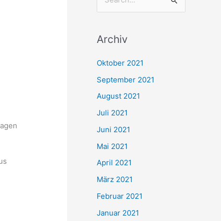
S
u
c
Archiv
h
e
Oktober 2021
n
September 2021
n
August 2021
a
Juli 2021
c
lagen
Juni 2021
h
Mai 2021
:
us
April 2021
März 2021
Februar 2021
Januar 2021