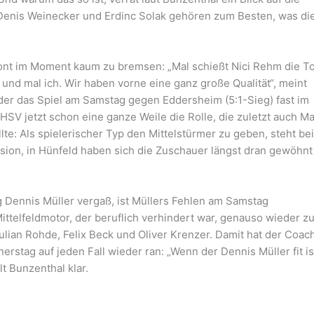
 Denis Weinecker und Erdinc Solak gehören zum Besten, was di
ront im Moment kaum zu bremsen: „Mal schießt Nici Rehm die To
 und mal ich. Wir haben vorne eine ganz große Qualität“, meint
 der das Spiel am Samstag gegen Eddersheim (5:1-Sieg) fast im
HSV jetzt schon eine ganze Weile die Rolle, die zuletzt auch Ma
lte: Als spielerischer Typ den Mittelstürmer zu geben, steht bei
sion, in Hünfeld haben sich die Zuschauer längst dran gewöhnt
g Dennis Müller vergaß, ist Müllers Fehlen am Samstag
ittelfeldmotor, der beruflich verhindert war, genauso wieder zu
ulian Rohde, Felix Beck und Oliver Krenzer. Damit hat der Coach
rstag auf jeden Fall wieder ran: „Wenn der Dennis Müller fit is
llt Bunzenthal klar.