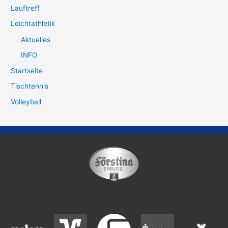
Lauftreff
Leichtathletik
Aktuelles
INFO
Startseite
Tischtennis
Volleyball