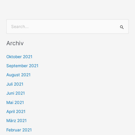
S
u
Archiv
c
h
Oktober 2021
e
September 2021
n
August 2021
n
Juli 2021
a
c
Juni 2021
h
Mai 2021
:
April 2021
März 2021
Februar 2021