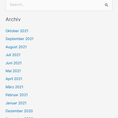
S
u
Archiv
c
h
Oktober 2021
e
September 2021
n
August 2021
n
Juli 2021
a
c
Juni 2021
h
Mai 2021
:
April 2021
März 2021
Februar 2021
Januar 2021
Dezember 2020