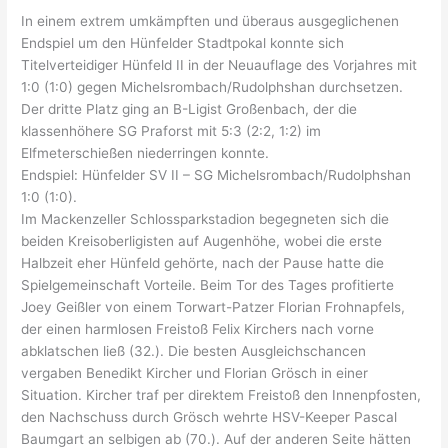
In einem extrem umkämpften und überaus ausgeglichenen
Endspiel um den Hünfelder Stadtpokal konnte sich
Titelverteidiger Hünfeld II in der Neuauflage des Vorjahres mit
1:0 (1:0) gegen Michelsrombach/Rudolphshan durchsetzen.
Der dritte Platz ging an B-Ligist Großenbach, der die
klassenhöhere SG Praforst mit 5:3 (2:2, 1:2) im
Elfmeterschießen niederringen konnte.
Endspiel: Hünfelder SV II – SG Michelsrombach/Rudolphshan
1:0 (1:0).
Im Mackenzeller Schlossparkstadion begegneten sich die
beiden Kreisoberligisten auf Augenhöhe, wobei die erste
Halbzeit eher Hünfeld gehörte, nach der Pause hatte die
Spielgemeinschaft Vorteile. Beim Tor des Tages profitierte
Joey Geißler von einem Torwart-Patzer Florian Frohnapfels,
der einen harmlosen Freistoß Felix Kirchers nach vorne
abklatschen ließ (32.). Die besten Ausgleichschancen
vergaben Benedikt Kircher und Florian Grösch in einer
Situation. Kircher traf per direktem Freistoß den Innenpfosten,
den Nachschuss durch Grösch wehrte HSV-Keeper Pascal
Baumgart an selbigen ab (70.). Auf der anderen Seite hätten