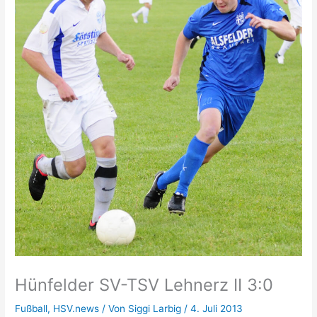
Hünfelder SV-TSV Lehnerz II 3:0
Fußball
,
HSV.news
/ Von
Siggi Larbig
/
4. Juli 2013