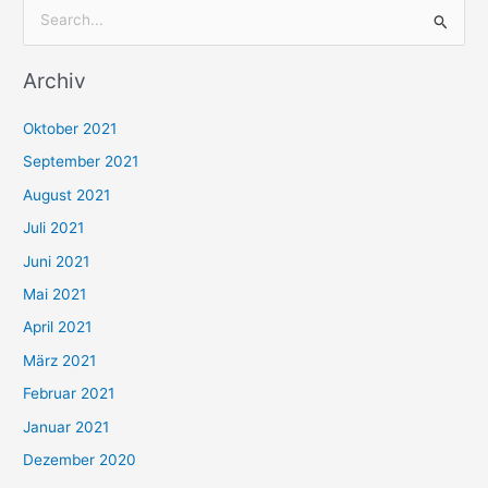
S
u
Archiv
c
h
Oktober 2021
e
September 2021
n
August 2021
n
Juli 2021
a
c
Juni 2021
h
Mai 2021
:
April 2021
März 2021
Februar 2021
Januar 2021
Dezember 2020