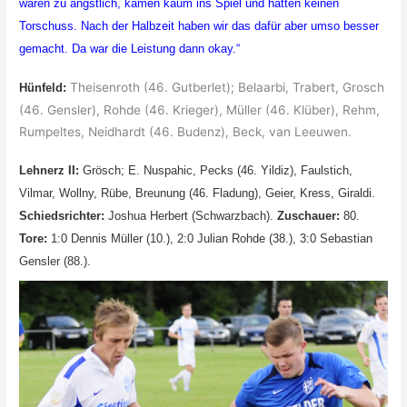
waren zu ängstlich, kamen kaum ins Spiel und hatten keinen
Torschuss. Nach der Halbzeit haben wir das dafür aber umso besser
gemacht. Da war die Leistung dann okay.“
Theisenroth (46. Gutberlet); Belaarbi, Trabert, Grosch
Hünfeld:
(46. Gensler), Rohde (46. Krieger), Müller (46. Klüber), Rehm,
Rumpeltes, Neidhardt (46. Budenz), Beck, van Leeuwen.
Lehnerz II:
Grösch; E. Nuspahic, Pecks (46. Yildiz), Faulstich,
Vilmar, Wollny, Rübe, Breunung (46. Fladung), Geier, Kress, Giraldi.
Schiedsrichter:
Joshua Herbert (Schwarzbach).
Zuschauer:
80.
Tore:
1:0 Dennis Müller (10.), 2:0 Julian Rohde (38.), 3:0 Sebastian
Gensler (88.).