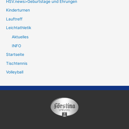
HSV.news>Geburtstage und Ehrungen
Kinderturnen
Lauftreff
Leichtathletik
Aktuelles
INFO
Startseite
Tischtennis
Volleyball