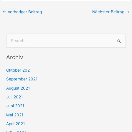
←
Vorheriger Beitrag
Nächster Beitrag
→
S
u
Archiv
c
h
Oktober 2021
e
September 2021
n
August 2021
n
Juli 2021
a
c
Juni 2021
h
Mai 2021
:
April 2021