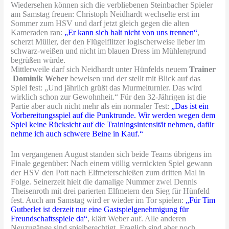
Wiedersehen können sich die verbliebenen Steinbacher Spieler
am Samstag freuen: Christoph Neidhardt wechselte erst im
Sommer zum HSV und darf jetzt gleich gegen die alten
Kameraden ran:
„Er kann sich halt nicht von uns trennen“
,
scherzt Müller, der den Flügelflitzer logischerweise lieber im
schwarz-weißen und nicht im blauen Dress im Mühlengrund
begrüßen würde.
Mittlerweile darf sich Neidhardt unter Hünfelds neuem
Trainer
Dominik Weber
beweisen und der stellt mit Blick auf das
Spiel fest: „Und jährlich grüßt das Murmelturnier. Das wird
wirklich schon zur Gewohnheit.“ Für den 32-Jährigen ist die
Partie aber auch nicht mehr als ein normaler Test:
„Das ist ein
Vorbereitungsspiel auf die Punktrunde. Wir werden wegen dem
Spiel keine Rücksicht auf die Trainingsintensität nehmen, dafür
nehme ich auch schwere Beine in Kauf.“
Im vergangenen August standen sich beide Teams übrigens im
Finale gegenüber: Nach einem völlig verrückten Spiel gewann
der HSV den Pott nach Elfmeterschießen zum dritten Mal in
Folge. Seinerzeit hielt die damalige Nummer zwei Dennis
Theisenroth mit drei parierten Elfmetern den Sieg für Hünfeld
fest. Auch am Samstag wird er wieder im Tor spielen:
„Für Tim
Gutberlet ist derzeit nur eine Gastspielgenehmigung für
Freundschaftsspiele da“
, klärt Weber auf. Alle anderen
Neuzugänge sind spielberechtigt. Fraglich sind aber noch