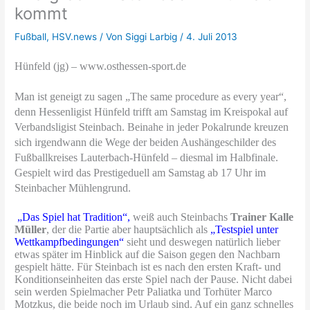
kommt
Fußball
,
HSV.news
/ Von
Siggi Larbig
/
4. Juli 2013
Hünfeld (jg) – www.osthessen-sport.de
Man ist geneigt zu sagen „The same procedure as every year“,
denn Hessenligist Hünfeld trifft am Samstag im Kreispokal auf
Verbandsligist Steinbach. Beinahe in jeder Pokalrunde kreuzen
sich irgendwann die Wege der beiden Aushängeschilder des
Fußballkreises Lauterbach-Hünfeld – diesmal im Halbfinale.
Gespielt wird das Prestigeduell am Samstag ab 17 Uhr im
Steinbacher Mühlengrund.
„Das Spiel hat Tradition“,
weiß auch Steinbachs
Trainer Kalle
Müller
, der die Partie aber hauptsächlich als
„Testspiel unter
Wettkampfbedingungen“
sieht und deswegen natürlich lieber
etwas später im Hinblick auf die Saison gegen den Nachbarn
gespielt hätte. Für Steinbach ist es nach den ersten Kraft- und
Konditionseinheiten das erste Spiel nach der Pause. Nicht dabei
sein werden Spielmacher Petr Paliatka und Torhüter Marco
Motzkus, die beide noch im Urlaub sind. Auf ein ganz schnelles