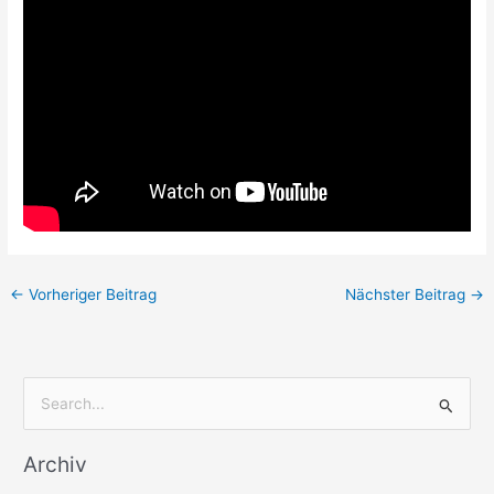
←
Vorheriger Beitrag
Nächster Beitrag
→
S
u
Archiv
c