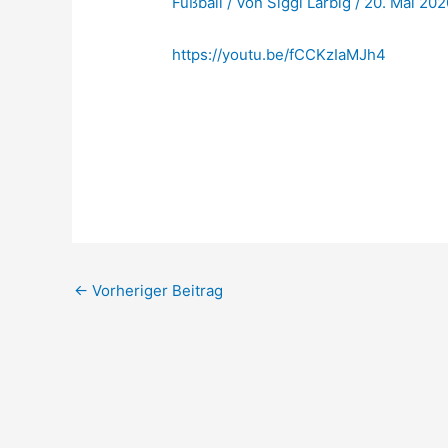
Fußball
/ Von
Siggi Larbig
/
20. Mai 202
https://youtu.be/fCCKzIaMJh4
←
Vorheriger Beitrag