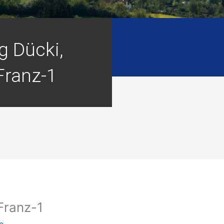
g Dücki,
Franz-1
 Franz-1