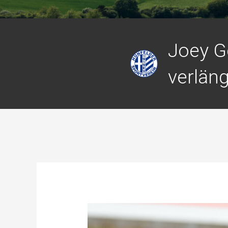
Joey G
verläng