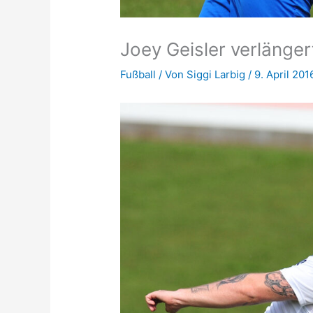
Joey Geisler verlänger
Fußball
/ Von
Siggi Larbig
/
9. April 201