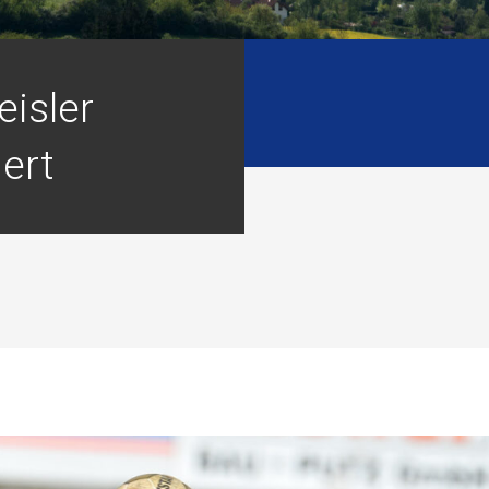
eisler
ert