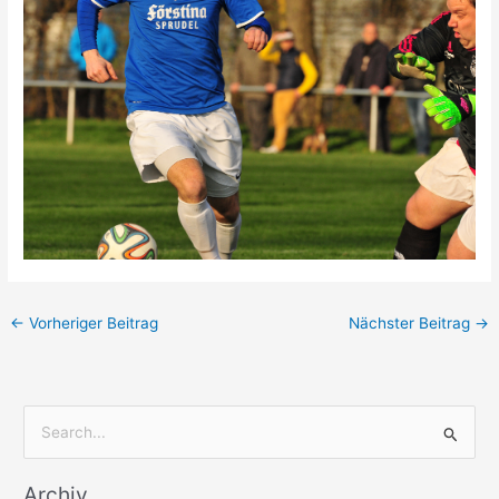
←
Vorheriger Beitrag
Nächster Beitrag
→
S
u
Archiv
c