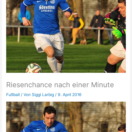
Riesenchance nach einer Minute
Fußball
/ Von
Siggi Larbig
/
9. April 2016