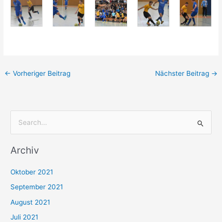
←
Vorheriger Beitrag
Nächster Beitrag
→
S
u
Archiv
c
h
Oktober 2021
e
September 2021
n
August 2021
n
Juli 2021
a