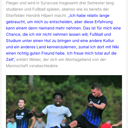
Flieger und wird in Syracuse insgesamt drei Semester lang
studieren und Fußball spielen, ebenso wie es bereits der
Eiterfelder Hendrik Hilpert macht.
„Ich habe relativ lange
gebraucht, um mich zu entscheiden, aber diese Erfahrung
kann einem dann niemand mehr nehmen. Das ist für mich eine
Chance, die ich mir nicht nehmen lassen will, Fußball und
Studium unter einen Hut zu bringen und eine andere Kultur
und ein anderes Land kennenzulernen, zumal ich dort mit Niki
einen richtig guten Freund habe. Ich freue mich total auf die
Zeit“,
erklärt Weber, der sich am Montagabend von der
Mannschaft verabschiedete.