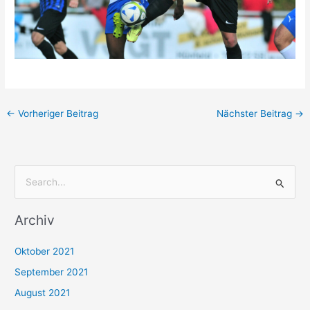
←
Vorheriger Beitrag
Nächster Beitrag
→
S
u
Archiv
c
h
Oktober 2021
e
September 2021
n
August 2021
n