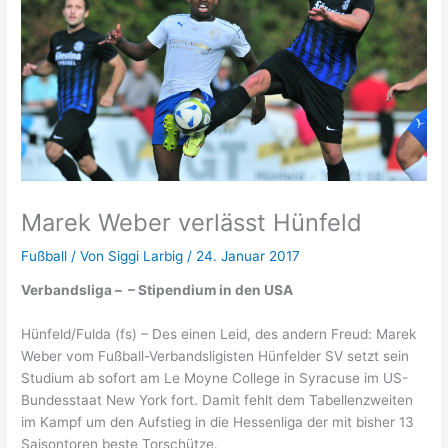
Marek Weber verlässt Hünfeld
Fußball
/ Von
Siggi Larbig
/
24. Januar 2017
Verbandsliga – – Stipendium in den USA
Hünfeld/Fulda (fs) – Des einen Leid, des andern Freud: Marek
Weber vom Fußball-Verbandsligisten Hünfelder SV setzt sein
Studium ab sofort am Le Moyne College in Syracuse im US-
Bundesstaat New York fort. Damit fehlt dem Tabellenzweiten
im Kampf um den Aufstieg in die Hessenliga der mit bisher 13
Saisontoren beste Torschütze.