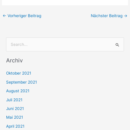
←
Vorheriger Beitrag
Nächster Beitrag
→
S
u
Archiv
c
h
Oktober 2021
e
September 2021
n
August 2021
n
Juli 2021
a
c
Juni 2021
h
Mai 2021
:
April 2021