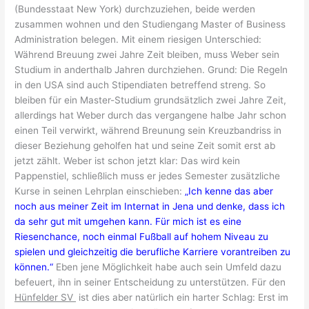
(Bundesstaat New York) durchzuziehen, beide werden
zusammen wohnen und den Studiengang Master of Business
Administration belegen. Mit einem riesigen Unterschied:
Während Breuung zwei Jahre Zeit bleiben, muss Weber sein
Studium in anderthalb Jahren durchziehen. Grund: Die Regeln
in den USA sind auch Stipendiaten betreffend streng. So
bleiben für ein Master-Studium grundsätzlich zwei Jahre Zeit,
allerdings hat Weber durch das vergangene halbe Jahr schon
einen Teil verwirkt, während Breunung sein Kreuzbandriss in
dieser Beziehung geholfen hat und seine Zeit somit erst ab
jetzt zählt. Weber ist schon jetzt klar: Das wird kein
Pappenstiel, schließlich muss er jedes Semester zusätzliche
Kurse in seinen Lehrplan einschieben:
„Ich kenne das aber
noch aus meiner Zeit im Internat in Jena und denke, dass ich
da sehr gut mit umgehen kann. Für mich ist es eine
Riesenchance, noch einmal Fußball auf hohem Niveau zu
spielen und gleichzeitig die berufliche Karriere vorantreiben zu
können.“
Eben jene Möglichkeit habe auch sein Umfeld dazu
befeuert, ihn in seiner Entscheidung zu unterstützen. Für den
Hünfelder SV
ist dies aber natürlich ein harter Schlag: Erst im