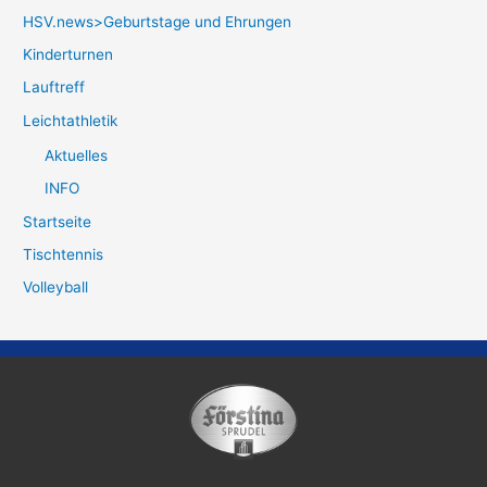
HSV.news>Geburtstage und Ehrungen
Kinderturnen
Lauftreff
Leichtathletik
Aktuelles
INFO
Startseite
Tischtennis
Volleyball