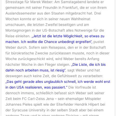
Stresstage für Marek Weber: Am Samstagabend landete er
gemeinsam mit seiner Freundin in Frankfurt, die er von ihrem
Auslandssemester aus den Staaten mitgebracht hat. Drei
Wochen konnte er sich in seiner neuen Wahlheimat
umschauen, die letzten Zweifel beseitigen und am
Montagmorgen in der US-Botschaft alles Notwenige für die
Reise einleiten.
„Jetzt ist die letzte Möglichkeit, so etwas zu
machen. Ich wollte die Chance unbedingt ergreifen“,
pustet
Weber durch. Sofern sein Reisepass, den er in der Botschaft
für bürokratische Zwecke zurücklassen musste, noch in dieser
Woche zurückgeschickt wird, wird Weber bereits Anfang
nächster Woche in den Flieger steigen.
„Die Liste, die ich bis
dahin noch arbeiten muss, ist riesig“
, sagt Weber und hat
deswegen auch keine Zeit, die Gefühlswelt zu verarbeiten:
„Das geht gerade alles unglaublich schnell, ich werde wohl erst
in den USA realisieren, was passiert.“
Die Vorfreude ist
dennoch immens, schließlich befasst sich Weber seit seiner
Zeit beim FC Carl-Zeiss Jena – sein ehemaliger Mitspieler
Johannes Pieles spielt wie der Eiterfelder Hendrik Hilpert bei
der Syracuse University in der selben Stadt aber bei einem
anderen Team und in einer anderen Division – mit einem