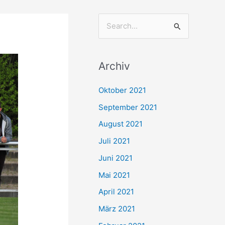
S
u
c
Archiv
h
e
Oktober 2021
n
September 2021
n
August 2021
a
Juli 2021
c
Juni 2021
h
Mai 2021
:
April 2021
März 2021