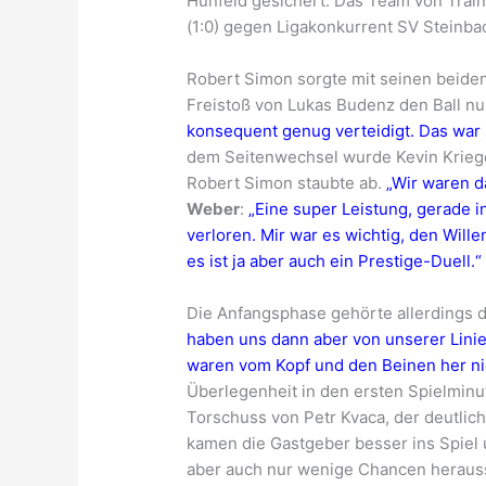
Hünfeld gesichert. Das Team von Trai
(1:0) gegen Ligakonkurrent SV Steinba
Robert Simon sorgte mit seinen beiden
Freistoß von Lukas Budenz den Ball n
konsequent genug verteidigt. Das war zu
dem Seitenwechsel wurde Kevin Krieger 
Robert Simon staubte ab.
„Wir waren d
Weber
:
„Eine super Leistung, gerade 
verloren. Mir war es wichtig, den Wille
es ist ja aber auch ein Prestige-Duell.“
Die Anfangsphase gehörte allerdings 
haben uns dann aber von unserer Linie 
waren vom Kopf und den Beinen her nic
Überlegenheit in den ersten Spielminut
Torschuss von Petr Kvaca, der deutlich
kamen die Gastgeber besser ins Spiel u
aber auch nur wenige Chancen heraus