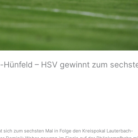
h-Hünfeld – HSV gewinnt zum sechst
at sich zum sechsten Mal in Folge den Kreispokal Lauterbach-