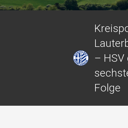
Kreisp
Lauter
– HSV 
sechst
Folge