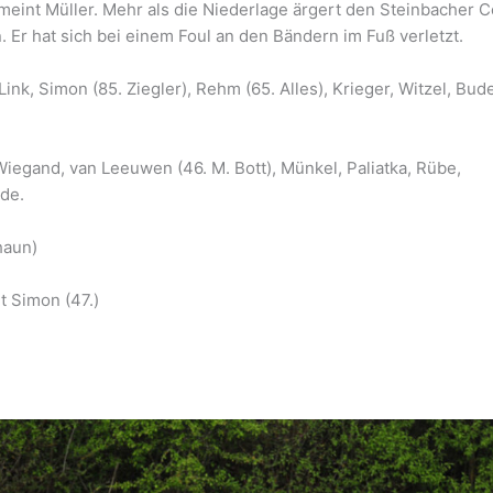
meint Müller. Mehr als die Niederlage ärgert den Steinbacher 
Er hat sich bei einem Foul an den Bändern im Fuß verletzt.
 Link, Simon (85. Ziegler), Rehm (65. Alles), Krieger, Witzel, Bud
Wiegand, van Leeuwen (46. M. Bott), Münkel, Paliatka, Rübe,
hde.
haun)
t Simon (47.)