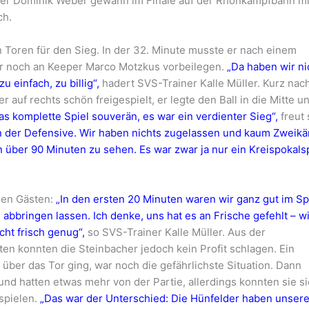
ner Dominik Weber gewann im Finale auf der Rhönkampfbahn mi
ch.
 Toren für den Sieg. In der 32. Minute musste er nach einem
ur noch an Keeper Marco Motzkus vorbeilegen.
„Da haben wir ni
 einfach, zu billig“,
hadert SVS-Trainer Kalle Müller. Kurz nac
auf rechts schön freigespielt, er legte den Ball in die Mitte u
as komplette Spiel souverän, es war ein verdienter Sieg“,
freut 
in der Defensive. Wir haben nichts zugelassen und kaum Zweik
n über 90 Minuten zu sehen. Es war zwar ja nur ein Kreispokalsp
den Gästen:
„In den ersten 20 Minuten waren wir ganz gut im Spi
abbringen lassen. Ich denke, uns hat es an Frische gefehlt – wi
ht frisch genug“,
so SVS-Trainer Kalle Müller. Aus der
en konnten die Steinbacher jedoch kein Profit schlagen. Ein
 über das Tor ging, war noch die gefährlichste Situation. Dann
nd hatten etwas mehr von der Partie, allerdings konnten sie s
spielen.
„Das war der Unterschied: Die Hünfelder haben unser