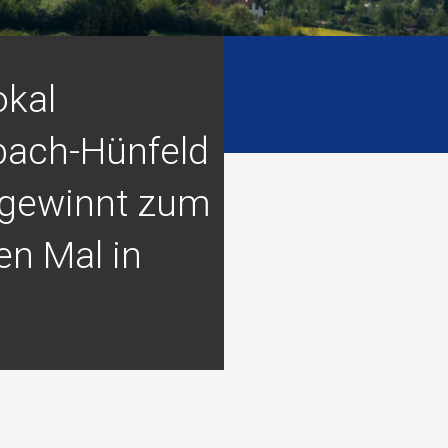
okal
bach-Hünfeld
gewinnt zum
en Mal in