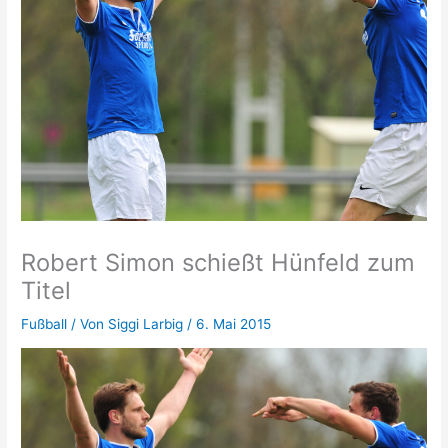
Robert Simon schießt Hünfeld zum
Titel
Fußball
/ Von
Siggi Larbig
/
6. Mai 2015