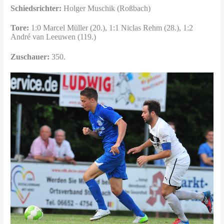
Schiedsrichter:
Holger Muschik (Roßbach)
Tore:
1:0 Marcel Müller (20.), 1:1 Niclas Rehm (28.), 1:2
André van Leeuwen (119.)
Zuschauer:
350.