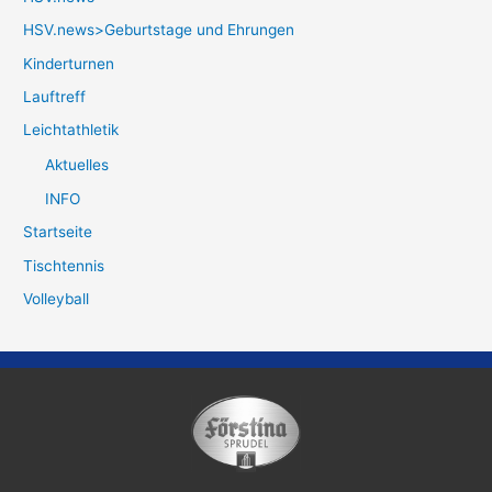
HSV.news>Geburtstage und Ehrungen
Kinderturnen
Lauftreff
Leichtathletik
Aktuelles
INFO
Startseite
Tischtennis
Volleyball