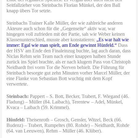
Seitfallzieher von Steinbachs Florian Münkel, der den Ball
knapp übers Tor setzte.
Steinbachs Trainer Kalle Müller, der wie zahlreiche anderen
Akteure auch schon für die „Gegenseite“ aktiv war, war
hingegen voll zufrieden mit der Partie, sah wie Weber keinen
Klassenunterschied, musste aber konstatieren:
„Es war halt wie
immer: Egal wie man spielt, am Ende gewinnt Hünfeld.“
Dass
der HSV am Ende den Finaleinzug buchte, lag auch daran, dass
Niclas Rehm sein Team nach einer knappen halben Stunde
zurück ins Spiel brachte, als er nach klugem Pass von Christoph
Neidhardt frei vorm Tor die Nerven behielt. Die Führung für
Steinbach besorgte gut zehn Minuten vorher Marcel Müller, der
eine Flanke von Sebastian Bott wuchtig mit dem Kopf
verwertete.
Steinbach:
Pappert – S. Bott, Becker, Trabert, F. Wiegand (46.
Fladung) – Müller (84. Laibach), Terentew – Adel, Münkel,
Kvaca – Laibach (59. Krimmel).
Hünfeld:
Theisenroth – Grosch, Gensler, Witzel, Beck (66.
Budenz) – Trabert, Rumpeltes (80. Rohde) – Neidhardt, Rohde
(64. van Leeuwen), Rehm – Müller (46. Klüber).