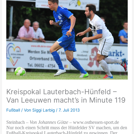
Kreispokal Lauterbach-Hünfeld –
Van Leeuwen macht’s in Minute 119
Fußball
/ Von
Siggi Larbig
/
7. Juli 2013
Steinbach –
Von Johannes Götze
– www.osthessen-sport.de
Nur noch einen Schritt muss der Hünfelder SV machen, um den
Fußball-Kreispokal Lauterbach-Hünfeld zu gewinnen. Der