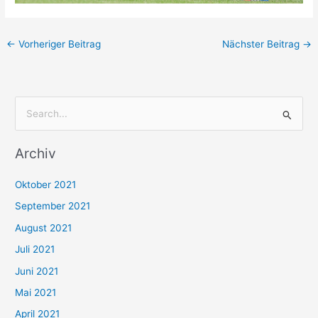
←
Vorheriger Beitrag
Nächster Beitrag
→
S
u
Archiv
c
h
Oktober 2021
e
September 2021
n
August 2021
n
Juli 2021
a
c
Juni 2021
h
Mai 2021
:
April 2021