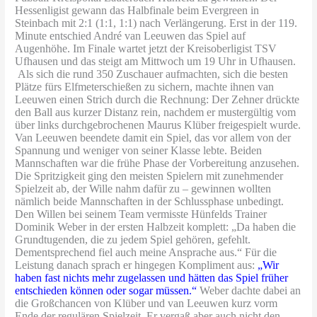
Hessenligist gewann das Halbfinale beim Evergreen in
Steinbach mit 2:1 (1:1, 1:1) nach Verlängerung. Erst in der 119.
Minute entschied André van Leeuwen das Spiel auf
Augenhöhe. Im Finale wartet jetzt der Kreisoberligist TSV
Ufhausen und das steigt am Mittwoch um 19 Uhr in Ufhausen.
Als sich die rund 350 Zuschauer aufmachten, sich die besten
Plätze fürs Elfmeterschießen zu sichern, machte ihnen van
Leeuwen einen Strich durch die Rechnung: Der Zehner drückte
den Ball aus kurzer Distanz rein, nachdem er mustergültig vom
über links durchgebrochenen Maurus Klüber freigespielt wurde.
Van Leeuwen beendete damit ein Spiel, das vor allem von der
Spannung und weniger von seiner Klasse lebte. Beiden
Mannschaften war die frühe Phase der Vorbereitung anzusehen.
Die Spritzigkeit ging den meisten Spielern mit zunehmender
Spielzeit ab, der Wille nahm dafür zu – gewinnen wollten
nämlich beide Mannschaften in der Schlussphase unbedingt.
Den Willen bei seinem Team vermisste Hünfelds Trainer
Dominik Weber in der ersten Halbzeit komplett: „Da haben die
Grundtugenden, die zu jedem Spiel gehören, gefehlt.
Dementsprechend fiel auch meine Ansprache aus.“ Für die
Leistung danach sprach er hingegen Kompliment aus:
„Wir
haben fast nichts mehr zugelassen und hätten das Spiel früher
entschieden können oder sogar müssen.“
Weber dachte dabei an
die Großchancen von Klüber und van Leeuwen kurz vorm
Ende der regulären Spielzeit. Er vergaß aber auch nicht den