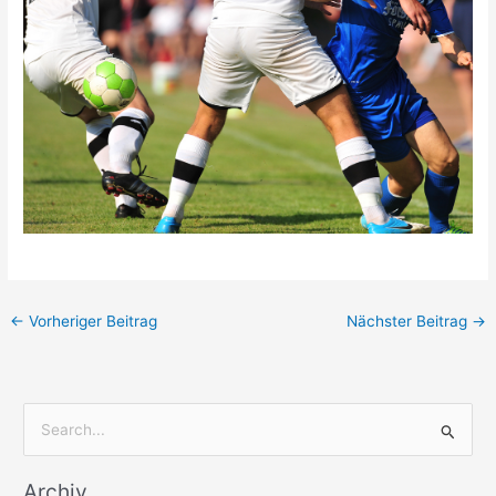
←
Vorheriger Beitrag
Nächster Beitrag
→
S
u
Archiv
c