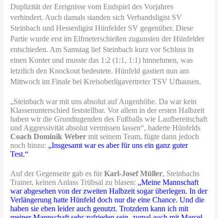
Duplizität der Ereignisse vom Endspiel des Vorjahres
verhindert. Auch damals standen sich Verbandsligist SV
Steinbach und Hessenligist Hünfelder SV gegenüber. Diese
Partie wurde erst im Elfmeterschießen zugunsten der Hünfelder
entschieden. Am Samstag lief Steinbach kurz vor Schluss in
einen Konter und musste das 1:2 (1:1, 1:1) hinnehmen, was
letztlich den Knockout bedeutete. Hünfeld gastiert nun am
Mittwoch im Finale bei Kreisoberligavertreter TSV Ufhausen.
„Steinbach war mit uns absolut auf Augenhöhe. Da war kein
Klassenunterschied feststellbar. Vor allem in der ersten Halbzeit
haben wir die Grundtugenden des Fußballs wie Laufbereitschaft
und Aggressivität absolut vermissen lassen“, haderte Hünfelds
Coach Dominik Weber
mit seinem Team, fügte dann jedoch
noch hinzu:
„Insgesamt war es aber für uns ein ganz guter
Test.“
Auf der Gegenseite gab es für
Karl-Josef Müller
, Steinbachs
Trainer, keinen Anlass Trübsal zu blasen:
„Meine Mannschaft
war abgesehen von der zweiten Halbzeit sogar überlegen. In der
Verlängerung hatte Hünfeld doch nur die eine Chance. Und die
haben sie eben leider auch genutzt. Trotzdem kann ich mit
meiner Mannschaft sehr zufrieden sein, zumal auch mit Marcel