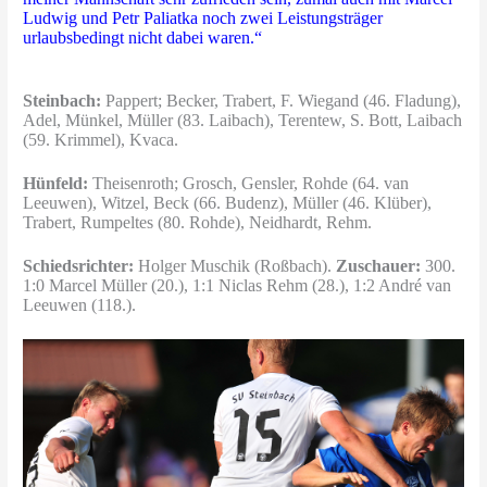
Ludwig und Petr Paliatka noch zwei Leistungsträger
urlaubsbedingt nicht dabei waren.“
Steinbach:
Pappert; Becker, Trabert, F. Wiegand (46. Fladung),
Adel, Münkel, Müller (83. Laibach), Terentew, S. Bott, Laibach
(59. Krimmel), Kvaca.
Hünfeld:
Theisenroth; Grosch, Gensler, Rohde (64. van
Leeuwen), Witzel, Beck (66. Budenz), Müller (46. Klüber),
Trabert, Rumpeltes (80. Rohde), Neidhardt, Rehm.
Schiedsrichter:
Holger Muschik (Roßbach).
Zuschauer:
300.
1:0 Marcel Müller (20.), 1:1 Niclas Rehm (28.), 1:2 André van
Leeuwen (118.).