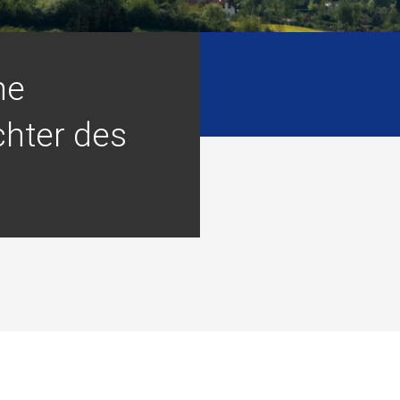
he
hter des