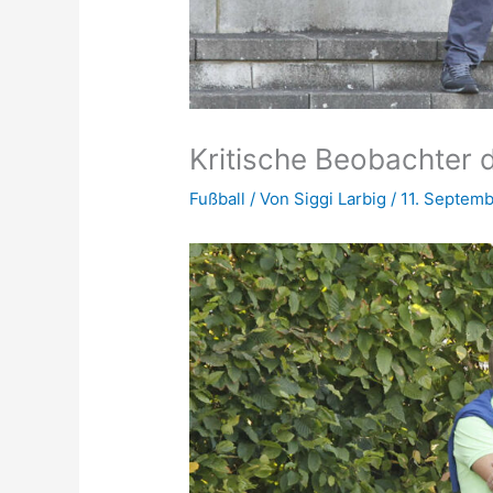
Kritische Beobachter
Fußball
/ Von
Siggi Larbig
/
11. Septem