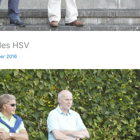
 des HSV
ber 2016