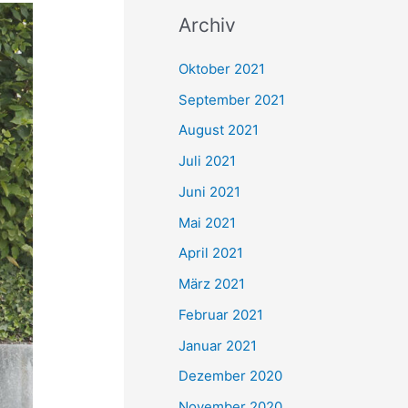
c
Archiv
h
e
Oktober 2021
n
September 2021
n
August 2021
a
Juli 2021
c
Juni 2021
h
Mai 2021
:
April 2021
März 2021
Februar 2021
Januar 2021
Dezember 2020
November 2020