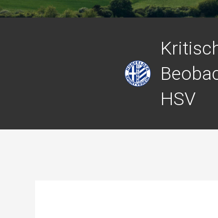
Kritisc
Beobac
HSV