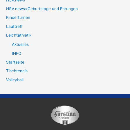
HSV.news>Geburtstage und Ehrungen
Kinderturnen
Lauftreff
Leichtathletik
Aktuelles
INFO
Startseite
Tischtennis
Volleyball