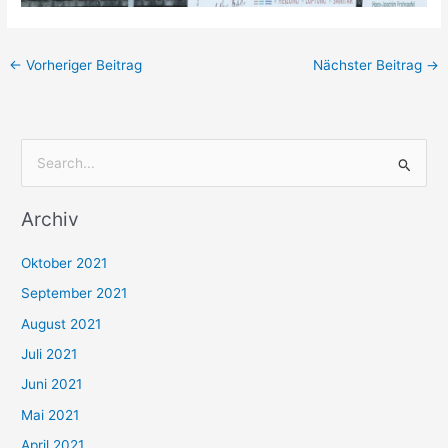
←
Vorheriger Beitrag
Nächster Beitrag
→
S
u
Archiv
c
h
Oktober 2021
e
September 2021
n
August 2021
n
Juli 2021
a
c
Juni 2021
h
Mai 2021
:
April 2021